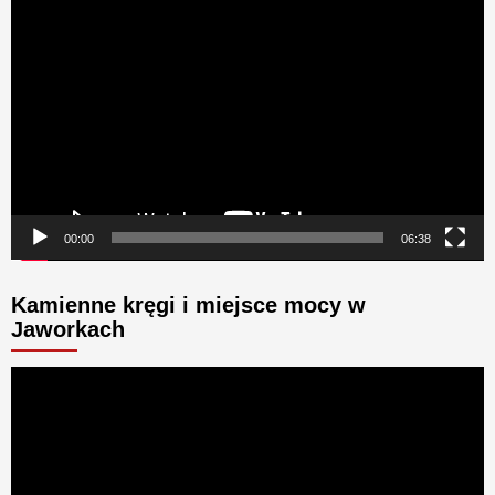
Odtwarzacz
video
00:00
06:38
Kamienne kręgi i miejsce mocy w
Jaworkach
Odtwarzacz
video