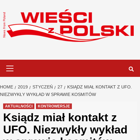
Skip
to
content
Primary
Menu
HOME
2019
STYCZEŃ
27
KSIĄDZ MIAŁ KONTAKT Z UFO.
NIEZWYKŁY WYKŁAD W SPRAWIE KOSMITÓW
AKTUALNOŚCI
KONTROWERSJE
Ksiądz miał kontakt z
UFO. Niezwykły wykład