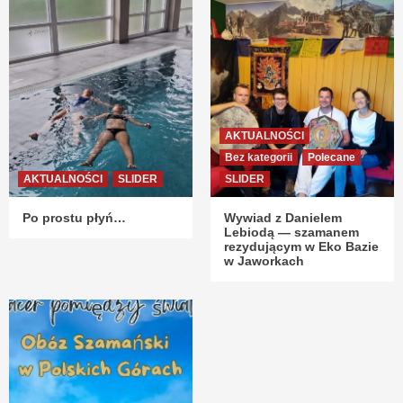
AKTUALNOŚCI
Bez kategorii
Polecane
AKTUALNOŚCI
SLIDER
SLIDER
Po prostu płyń…
Wywiad z Danielem
Lebiodą — szamanem
rezydującym w Eko Bazie
w Jaworkach