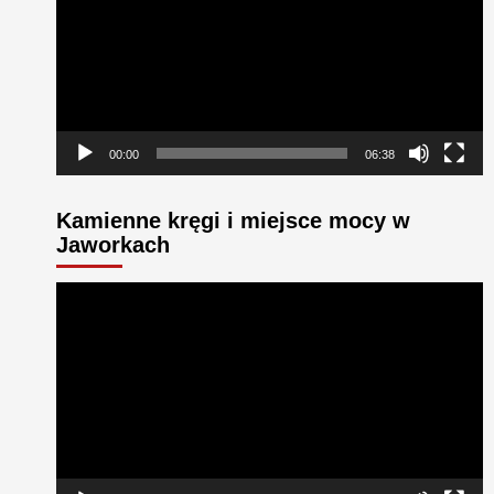
00:00
06:38
Kamienne kręgi i miejsce mocy w
Jaworkach
Odtwarzacz
video