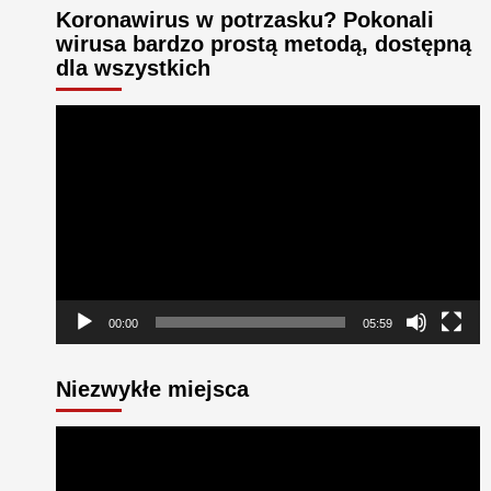
Koronawirus w potrzasku? Pokonali
wirusa bardzo prostą metodą, dostępną
dla wszystkich
Odtwarzacz
video
00:00
05:59
Niezwykłe miejsca
Odtwarzacz
video