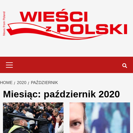
Skip
to
content
Primary
Menu
HOME
2020
PAŹDZIERNIK
Miesiąc:
październik 2020