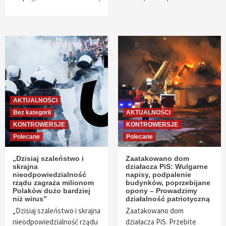
AKTUALNOŚCI
Bez kategorii
AKTUALNOŚCI
KONTROWERSJE
KONTROWERSJE
Polecane
Polecane
„Dzisiaj szaleństwo i
Zaatakowano dom
skrajna
działacza PiS: Wulgarne
nieodpowiedzialność
napisy, podpalenie
rządu zagraża milionom
budynków, poprzebijane
Polaków dużo bardziej
opony – Prowadzimy
niż wirus”
działalność patriotyczną
„Dzisiaj szaleństwo i skrajna
Zaatakowano dom
nieodpowiedzialność rządu
działacza PiS. Przebite