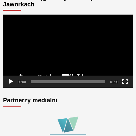
Jaworkach
Odtwarzacz
video
00:00
01:09
Partnerzy medialni