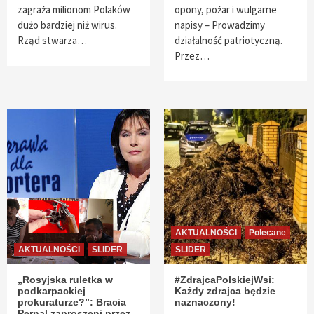
zagraża milionom Polaków
opony, pożar i wulgarne
dużo bardziej niż wirus.
napisy – Prowadzimy
Rząd stwarza…
działalność patriotyczną.
Przez…
AKTUALNOŚCI
Polecane
AKTUALNOŚCI
SLIDER
SLIDER
„Rosyjska ruletka w
#ZdrajcaPolskiejWsi:
podkarpackiej
Każdy zdrajca będzie
prokuraturze?”: Bracia
naznaczony!
Pernal zaproszeni przez