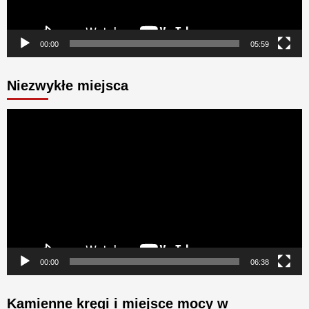
00:00
05:59
Niezwykłe miejsca
Odtwarzacz
video
00:00
06:38
Kamienne kręgi i miejsce mocy w