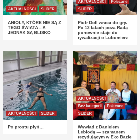
AKTUALNOŚCI
Polecane
AKTUALNOŚCI
SLIDER
SLIDER
ANIOŁY, KTÓRE NIE SĄ Z
Piotr Doll wraca do gry.
TEGO ŚWIATA – A
Po 12 latach poza Radą
JEDNAK SĄ BLISKO
ponownie staje do
rywalizacji o Lubomierz
AKTUALNOŚCI
Bez kategorii
Polecane
AKTUALNOŚCI
SLIDER
SLIDER
Po prostu płyń…
Wywiad z Danielem
Lebiodą — szamanem
rezydującym w Eko Bazie