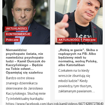
AKTUALNOŚCI
KONTROWERSJE
Polecane
AKTUALNOŚCI
Polecane
Nienawidzisz
„Robią w gacie”. Skiba o
psychopato świata, nie
rządzących na FB- Albo
nawiedzisz psychopato
będziemy mieli tu
ludzi – Kamil Durczok do
normalną, wolną Polskę,
Kaczyńskiego – Będzie
albo Katotaliban
na Tobie odwet…
Czekałem na to kiedy
Opamiętaj się szaleńcu
wreszcie zbuntują się
Bardzo ostre słowa
młodzi ludzie? Kiedy
znanego dziennikarza
powiedzą tym tłustym,
skierowane do Jarosława
zakłamanym pawianom…
Kaczyńskiego. Słuchaj mnie
Ty intelektualny kurduplu:
https://www.facebook.com/durczok.kamil/videos/667742897278640