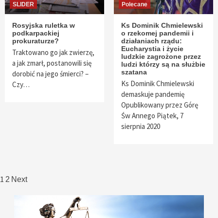
SLIDER
Polecane
Rosyjska ruletka w
Ks Dominik Chmielewski
podkarpackiej
o rzekomej pandemii i
prokuraturze?
działaniach rządu:
Eucharystia i życie
Traktowano go jak zwierzę,
ludzkie zagrożone przez
a jak zmarł, postanowili się
ludzi którzy są na służbie
szatana
dorobić na jego śmierci? –
Ks Dominik Chmielewski
Czy…
demaskuje pandemię
Opublikowany przez Górę
Św Annego Piątek, 7
sierpnia 2020
Nawigacja
1
2
Next
po
wpisach