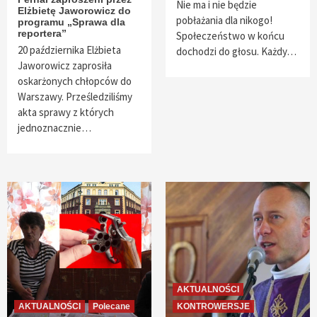
Nie ma i nie będzie
Elżbietę Jaworowicz do
pobłażania dla nikogo!
programu „Sprawa dla
reportera”
Społeczeństwo w końcu
20 października Elżbieta
dochodzi do głosu. Każdy…
Jaworowicz zaprosiła
oskarżonych chłopców do
Warszawy. Prześledziliśmy
akta sprawy z których
jednoznacznie…
AKTUALNOŚCI
AKTUALNOŚCI
Polecane
KONTROWERSJE