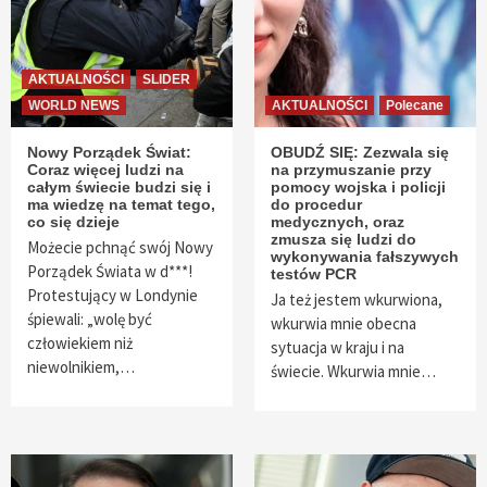
AKTUALNOŚCI
SLIDER
WORLD NEWS
AKTUALNOŚCI
Polecane
Nowy Porządek Świat:
OBUDŹ SIĘ: Zezwala się
Coraz więcej ludzi na
na przymuszanie przy
całym świecie budzi się i
pomocy wojska i policji
ma wiedzę na temat tego,
do procedur
co się dzieje
medycznych, oraz
zmusza się ludzi do
Możecie pchnąć swój Nowy
wykonywania fałszywych
Porządek Świata w d***!
testów PCR
Protestujący w Londynie
Ja też jestem wkurwiona,
śpiewali: „wolę być
wkurwia mnie obecna
człowiekiem niż
sytuacja w kraju i na
niewolnikiem,…
świecie. Wkurwia mnie…