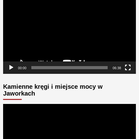
Odtwarzacz
video
00:00
06:38
Kamienne kręgi i miejsce mocy w
Jaworkach
Odtwarzacz
video