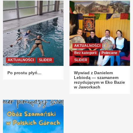
AKTUALNOŚCI
Bez kategorii
Polecane
AKTUALNOŚCI
SLIDER
SLIDER
Po prostu płyń…
Wywiad z Danielem
Lebiodą — szamanem
rezydującym w Eko Bazie
w Jaworkach