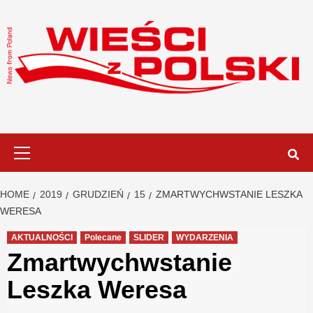
Skip
to
content
Primary
Menu
HOME
2019
GRUDZIEŃ
15
ZMARTWYCHWSTANIE LESZKA
WERESA
AKTUALNOŚCI
Polecane
SLIDER
WYDARZENIA
Zmartwychwstanie
Leszka Weresa