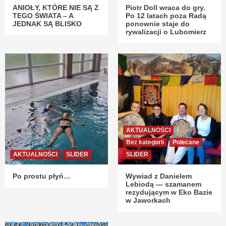
ANIOŁY, KTÓRE NIE SĄ Z
Piotr Doll wraca do gry.
TEGO ŚWIATA – A
Po 12 latach poza Radą
JEDNAK SĄ BLISKO
ponownie staje do
rywalizacji o Lubomierz
AKTUALNOŚCI
Bez kategorii
Polecane
AKTUALNOŚCI
SLIDER
SLIDER
Po prostu płyń…
Wywiad z Danielem
Lebiodą — szamanem
rezydującym w Eko Bazie
w Jaworkach