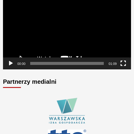
Odtwarzacz
video
00:00
01:09
Partnerzy medialni