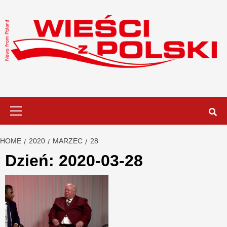
Skip
to
content
Primary
Menu
HOME
2020
MARZEC
28
Dzień:
2020-03-28