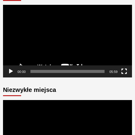
Odtwarzacz
video
00:00
05:59
Niezwykłe miejsca
Odtwarzacz
video