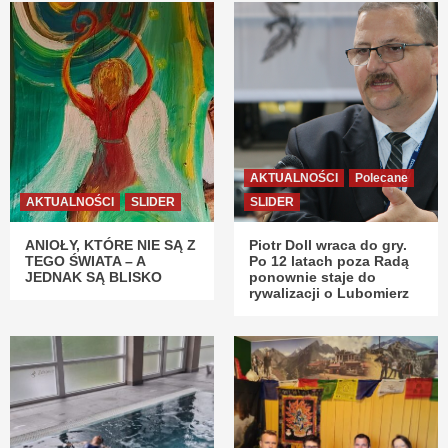
AKTUALNOŚCI
Polecane
AKTUALNOŚCI
SLIDER
SLIDER
ANIOŁY, KTÓRE NIE SĄ Z
Piotr Doll wraca do gry.
TEGO ŚWIATA – A
Po 12 latach poza Radą
JEDNAK SĄ BLISKO
ponownie staje do
rywalizacji o Lubomierz