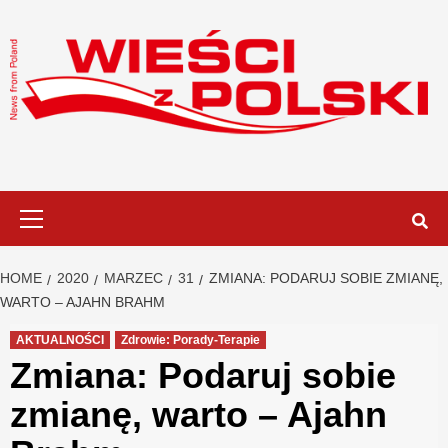
Skip
to
content
Primary
Menu
HOME
2020
MARZEC
31
ZMIANA: PODARUJ SOBIE ZMIANĘ,
WARTO – AJAHN BRAHM
AKTUALNOŚCI
Zdrowie: Porady-Terapie
Zmiana: Podaruj sobie
zmianę, warto – Ajahn