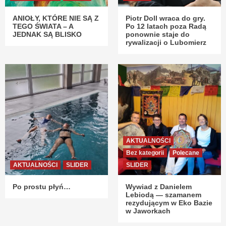
ANIOŁY, KTÓRE NIE SĄ Z
Piotr Doll wraca do gry.
TEGO ŚWIATA – A
Po 12 latach poza Radą
JEDNAK SĄ BLISKO
ponownie staje do
rywalizacji o Lubomierz
AKTUALNOŚCI
Bez kategorii
Polecane
AKTUALNOŚCI
SLIDER
SLIDER
Po prostu płyń…
Wywiad z Danielem
Lebiodą — szamanem
rezydującym w Eko Bazie
w Jaworkach