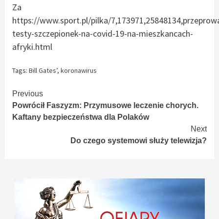
Za
https://www.sport.pl/pilka/7,173971,25848134,przeprow
testy-szczepionek-na-covid-19-na-mieszkancach-
afryki.html
Tags:
Bill Gates’
,
koronawirus
Continue
Previous
Powrócił Faszyzm: Przymusowe leczenie chorych.
Reading
Kaftany bezpieczeństwa dla Polaków
Next
Do czego systemowi służy telewizja?