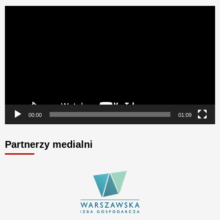
Odtwarzacz
video
00:00
01:09
Partnerzy medialni