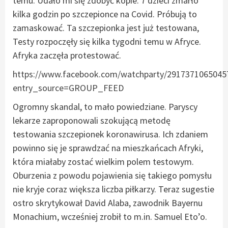
temu. Udało mi się zdobyć kopie. 7 dzieci zmarło
kilka godzin po szczepionce na Covid. Próbują to
zamaskować. Ta szczepionka jest już testowana,
Testy rozpoczęły się kilka tygodni temu w Afryce.
Afryka zaczęła protestować.
https://www.facebook.com/watchparty/2917371065045
entry_source=GROUP_FEED
Ogromny skandal, to mało powiedziane. Paryscy
lekarze zaproponowali szokującą metodę
testowania szczepionek koronawirusa. Ich zdaniem
powinno się je sprawdzać na mieszkańcach Afryki,
która miałaby zostać wielkim polem testowym.
Oburzenia z powodu pojawienia się takiego pomysłu
nie kryje coraz większa liczba piłkarzy. Teraz sugestie
ostro skrytykował David Alaba, zawodnik Bayernu
Monachium, wcześniej zrobił to m.in. Samuel Eto’o.