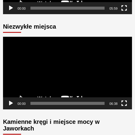
00:00
05:59
Niezwykłe miejsca
Odtwarzacz
video
00:00
06:38
Kamienne kręgi i miejsce mocy w
Jaworkach