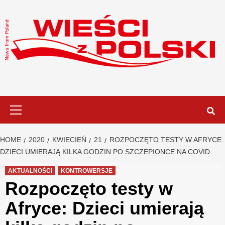
Skip
to
content
Primary
Menu
HOME
2020
KWIECIEŃ
21
ROZPOCZĘTO TESTY W AFRYCE:
DZIECI UMIERAJĄ KILKA GODZIN PO SZCZEPIONCE NA COVID.
AKTUALNOŚCI
KONTROWERSJE
Rozpoczęto testy w
Afryce: Dzieci umierają