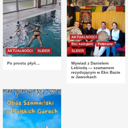
AKTUALNOŚCI
Bez kategorii
Polecane
AKTUALNOŚCI
SLIDER
SLIDER
Po prostu płyń…
Wywiad z Danielem
Lebiodą — szamanem
rezydującym w Eko Bazie
w Jaworkach