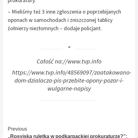
prokuratury.
– Mieliśmy też 3 inne zgłoszenia o poprzebijanych
oponach w samochodach i zniszczonej tablicy
żołnierzy niezłomnych – dodaje policjant.
Całość na://www.tvp.info
https://www.tvp.info/48569097/zaatakowano-
dom-dzialacza-pis-przebite-opony-pozar-i-
wulgarne-napisy
Continue
Previous
„Rosyjska ruletka w podkarpackiej prokuraturze?”: