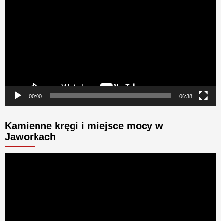
video
00:00
06:38
Kamienne kręgi i miejsce mocy w
Jaworkach
Odtwarzacz
video