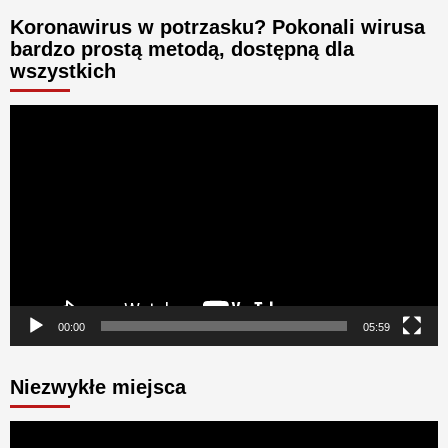
Koronawirus w potrzasku? Pokonali wirusa
bardzo prostą metodą, dostępną dla
wszystkich
Odtwarzacz
video
00:00
05:59
Niezwykłe miejsca
Odtwarzacz