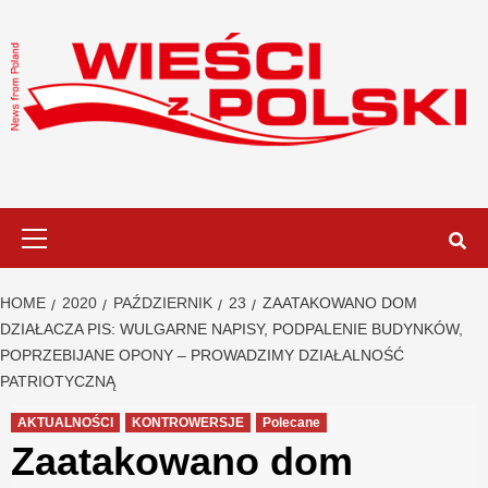
Skip
to
content
Primary
Menu
HOME
2020
PAŹDZIERNIK
23
ZAATAKOWANO DOM
DZIAŁACZA PIS: WULGARNE NAPISY, PODPALENIE BUDYNKÓW,
POPRZEBIJANE OPONY – PROWADZIMY DZIAŁALNOŚĆ
PATRIOTYCZNĄ
AKTUALNOŚCI
KONTROWERSJE
Polecane
Zaatakowano dom