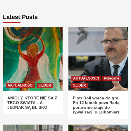
Latest Posts
AKTUALNOŚCI
Polecane
AKTUALNOŚCI
SLIDER
SLIDER
ANIOŁY, KTÓRE NIE SĄ Z
Piotr Doll wraca do gry.
TEGO ŚWIATA – A
Po 12 latach poza Radą
JEDNAK SĄ BLISKO
ponownie staje do
rywalizacji o Lubomierz