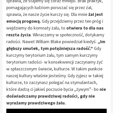
sprawia, że stajemy się coraz mniejsi. Brak praktyk,
pomagających ludziom poruszać się przez żal,
sprawia, że nasze życie kurczy się. Dla mnie
żal jest
emocją progową.
Gdy przejdziemy przez ten próg i
wejdziemy do komnaty żalu, to
otwiera to dla nas
reszta życia
. Wkraczamy w społeczność, dotykamy
radości. Nawet William Blake powiedział kiedyś:
„Im
głębszy smutek, tym potężniejsza radość.”
Gdy
kurczymy terytorium żalu, tym samym kurczymy
terytorium radości- w konsekwencji zaczynamy żyć
w spłaszczonym świecie, kulturze. W takim punkcie
naszej kultury właśnie jesteśmy. Gdy żyjesz w takiej
kulturze, to zaczynasz polegać na stymulantach,
które dadzą ci jakieś poczucie bycia „żywym”- bo
nie
doświadczamy prawdziwej radości, gdy nie
wyrażamy prawdziwego żalu.