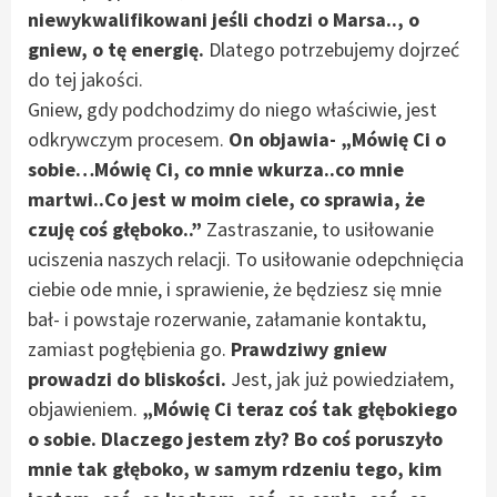
niewykwalifikowani jeśli chodzi o Marsa.., o
gniew, o tę energię.
Dlatego potrzebujemy dojrzeć
do tej jakości.
Gniew, gdy podchodzimy do niego właściwie, jest
odkrywczym procesem.
On objawia- „Mówię Ci o
sobie…Mówię Ci, co mnie wkurza..co mnie
martwi..Co jest w moim ciele, co sprawia, że
czuję coś głęboko..”
Zastraszanie, to usiłowanie
uciszenia naszych relacji. To usiłowanie odepchnięcia
ciebie ode mnie, i sprawienie, że będziesz się mnie
bał- i powstaje rozerwanie, załamanie kontaktu,
zamiast pogłębienia go.
Prawdziwy gniew
prowadzi do bliskości.
Jest, jak już powiedziałem,
objawieniem.
„Mówię Ci teraz coś tak głębokiego
o sobie. Dlaczego jestem zły? Bo coś poruszyło
mnie tak głęboko, w samym rdzeniu tego, kim