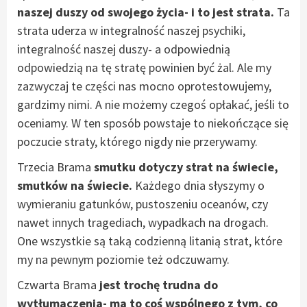
naszej duszy od swojego życia- i to jest strata.
Ta
strata uderza w integralność naszej psychiki,
integralność naszej duszy- a odpowiednią
odpowiedzią na tę stratę powinien być żal. Ale my
zazwyczaj te części nas mocno oprotestowujemy,
gardzimy nimi. A nie możemy czegoś opłakać, jeśli to
oceniamy. W ten sposób powstaje to niekończące się
poczucie straty, którego nigdy nie przerywamy.
Trzecia Brama
smutku dotyczy strat na świecie,
smutków na świecie.
Każdego dnia słyszymy o
wymieraniu gatunków, pustoszeniu oceanów, czy
nawet innych tragediach, wypadkach na drogach.
One wszystkie są taką codzienną litanią strat, które
my na pewnym poziomie też odczuwamy.
Czwarta Brama
jest trochę trudna do
wytłumaczenia- ma to coś wspólnego z tym, co