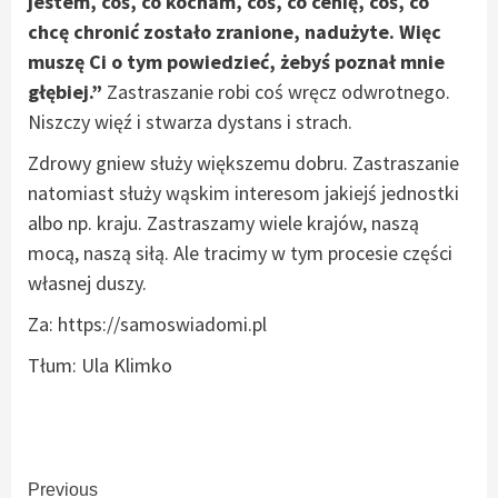
jestem, coś, co kocham, coś, co cenię, coś, co
chcę chronić zostało zranione, nadużyte. Więc
muszę Ci o tym powiedzieć, żebyś poznał mnie
głębiej.”
Zastraszanie robi coś wręcz odwrotnego.
Niszczy więź i stwarza dystans i strach.
Zdrowy gniew służy większemu dobru. Zastraszanie
natomiast służy wąskim interesom jakiejś jednostki
albo np. kraju. Zastraszamy wiele krajów, naszą
mocą, naszą siłą. Ale tracimy w tym procesie części
własnej duszy.
Za: https://samoswiadomi.pl
Tłum: Ula Klimko
Continue
Previous