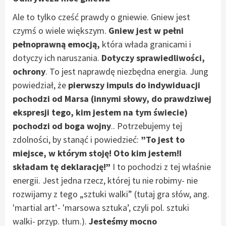
Ale to tylko cześć prawdy o gniewie. Gniew jest
czymś o wiele większym.
Gniew jest w pełni
pełnoprawną emocją,
która włada granicami i
dotyczy ich naruszania.
Dotyczy sprawiedliwości,
ochrony
. To jest naprawdę niezbędna energia. Jung
powiedział, że
pierwszy impuls do indywiduacji
pochodzi od Marsa (innymi słowy, do prawdziwej
ekspresji tego, kim jestem na tym świecie)
pochodzi od boga wojny
.. Potrzebujemy tej
zdolności, by stanąć i powiedzieć:
”To jest to
miejsce, w którym stoję! Oto kim jestem!I
składam tę deklarację!”
I to pochodzi z tej właśnie
energii. Jest jedna rzecz, której tu nie robimy- nie
rozwijamy z tego „sztuki walki” (tutaj gra słów, ang.
'martial art’- 'marsowa sztuka’, czyli pol. sztuki
walki- przyp. tłum.).
Jesteśmy mocno