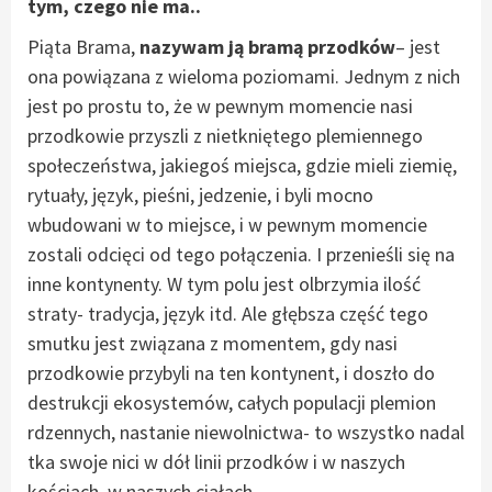
tym, czego nie ma..
Piąta Brama,
nazywam ją bramą przodków
– jest
ona powiązana z wieloma poziomami. Jednym z nich
jest po prostu to, że w pewnym momencie nasi
przodkowie przyszli z nietkniętego plemiennego
społeczeństwa, jakiegoś miejsca, gdzie mieli ziemię,
rytuały, język, pieśni, jedzenie, i byli mocno
wbudowani w to miejsce, i w pewnym momencie
zostali odcięci od tego połączenia. I przenieśli się na
inne kontynenty. W tym polu jest olbrzymia ilość
straty- tradycja, język itd. Ale głębsza część tego
smutku jest związana z momentem, gdy nasi
przodkowie przybyli na ten kontynent, i doszło do
destrukcji ekosystemów, całych populacji plemion
rdzennych, nastanie niewolnictwa- to wszystko nadal
tka swoje nici w dół linii przodków i w naszych
kościach, w naszych ciałach.