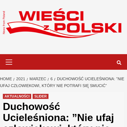
Skip
to
content
Primary
Menu
HOME
2021
MARZEC
6
DUCHOWOŚĆ UCIELEŚNIONA: ”NIE
UFAJ CZŁOWIEKOWI, KTÓRY NIE POTRAFI SIĘ SMUCIĆ”
AKTUALNOŚCI
SLIDER
Duchowość
Ucieleśniona: ”Nie ufaj