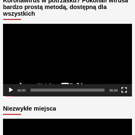
Koronawirus w potrzasku? Pokonali wirusa
bardzo prostą metodą, dostępną dla
wszystkich
Odtwarzacz
video
00:00
05:59
Niezwykłe miejsca
Odtwarzacz
video