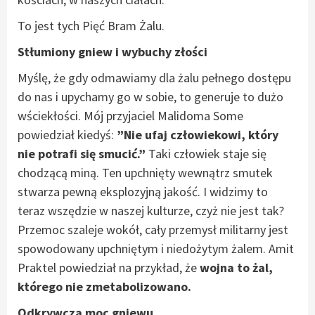
To jest tych Pięć Bram Żalu.
Stłumiony gniew i wybuchy złości
Myślę, że gdy odmawiamy dla żalu pełnego dostępu
do nas i upychamy go w sobie, to generuje to dużo
wściekłości. Mój przyjaciel Malidoma Some
powiedział kiedyś:
”Nie ufaj człowiekowi, który
nie potrafi się smucić.”
Taki człowiek staje się
chodzącą miną. Ten upchnięty wewnątrz smutek
stwarza pewną eksplozyjną jakość. I widzimy to
teraz wszędzie w naszej kulturze, czyż nie jest tak?
Przemoc szaleje wokół, cały przemysł militarny jest
spowodowany upchniętym i niedożytym żalem. Amit
Praktel powiedział na przykład, że
wojna to żal,
którego nie zmetabolizowano.
Odkrywcza moc gniewu