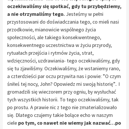
oczekiwaliśmy się spotkać, gdy tu przybędziemy,
a nie otrzymaliśmy tego.
Jesteśmy w pełni
przystosowani do doświadczania tego, co mieli nasi
przodkowie, mianowicie wspólnego życia
społeczności, ale takiego konsekwentnego,
konsekwentnego uczestnictwa w życiu przyrody,
rytuałach przejścia i rytmów życia, strat,
wdzięczności, uzdrawiania- tego oczekiwaliśmy, gdy
się tu zjawiliśmy. Oczekiwaliśmy, że wstaniemy rano,
a czterdzieści par oczu przywita nas i powie: ”O czym
śniłeś tej nocy, John? Opowiedz mi swoją historię”.. I
gromadzili się wieczorem przy ogniu, by wysłuchać
tych wszystkich historii. To tego oczekiwaliśmy, tak
po prostu. A prawie nic z tego nie zmaterializowało
się. Dlatego czujemy takie bolące echo w naszym
ciele
po tym, co nawet nie wiemy jak nazwać…po