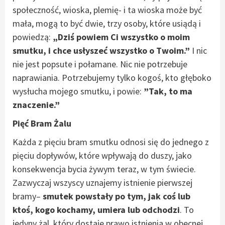
społeczność, wioska, plemię- i ta wioska może być
mała, mogą to być dwie, trzy osoby, które usiądą i
powiedzą:
„Dziś powiem Ci wszystko o moim
smutku, i chce usłyszeć wszystko o Twoim.”
I nic
nie jest popsute i połamane. Nic nie potrzebuje
naprawiania. Potrzebujemy tylko kogoś, kto głęboko
wysłucha mojego smutku, i powie:
”Tak, to ma
znaczenie.”
Pięć Bram Żalu
Każda z pięciu bram smutku odnosi się do jednego z
pięciu dopływów, które wpływają do duszy, jako
konsekwencja bycia żywym teraz, w tym świecie.
Zazwyczaj wszyscy uznajemy istnienie pierwszej
bramy–
smutek powstały po tym, jak coś lub
ktoś, kogo kochamy, umiera lub odchodzi
. To
jedyny żal, który dostaje prawo istnienia w obecnej