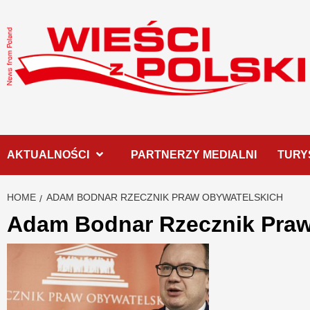
Skip
to
content
AKTUALNOŚCI
PARTNERZY MEDIALNI
TURY
HOME
ADAM BODNAR RZECZNIK PRAW OBYWATELSKICH
Adam Bodnar Rzecznik Praw