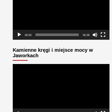
00:00
06:38
Kamienne kręgi i miejsce mocy w
Jaworkach
Odtwarzacz
video