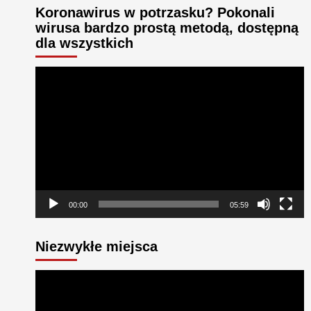
Koronawirus w potrzasku? Pokonali
wirusa bardzo prostą metodą, dostępną
dla wszystkich
Odtwarzacz
video
00:00
05:59
Niezwykłe miejsca
Odtwarzacz
video