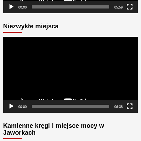
00:00
05:59
Niezwykłe miejsca
Odtwarzacz
video
00:00
06:38
Kamienne kręgi i miejsce mocy w
Jaworkach