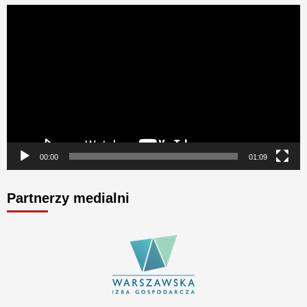
Odtwarzacz
video
00:00
01:09
Partnerzy medialni