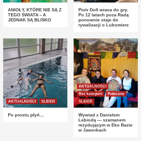
ANIOŁY, KTÓRE NIE SĄ Z
Piotr Doll wraca do gry.
TEGO ŚWIATA – A
Po 12 latach poza Radą
JEDNAK SĄ BLISKO
ponownie staje do
rywalizacji o Lubomierz
AKTUALNOŚCI
Bez kategorii
Polecane
AKTUALNOŚCI
SLIDER
SLIDER
Po prostu płyń…
Wywiad z Danielem
Lebiodą — szamanem
rezydującym w Eko Bazie
w Jaworkach