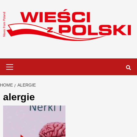
Skip
to
content
Primary
Menu
HOME
ALERGIE
alergie