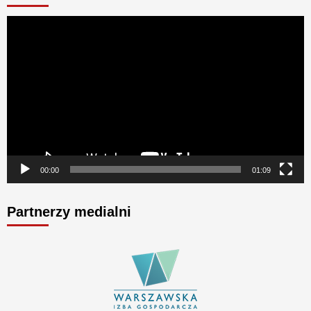
Odtwarzacz
video
00:00
01:09
Partnerzy medialni