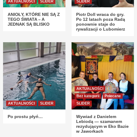
AKTUALNOŚCI
SLIDER
SLIDER
ANIOŁY, KTÓRE NIE SĄ Z
Piotr Doll wraca do gry.
TEGO ŚWIATA – A
Po 12 latach poza Radą
JEDNAK SĄ BLISKO
ponownie staje do
rywalizacji o Lubomierz
AKTUALNOŚCI
Bez kategorii
Polecane
AKTUALNOŚCI
SLIDER
SLIDER
Po prostu płyń…
Wywiad z Danielem
Lebiodą — szamanem
rezydującym w Eko Bazie
w Jaworkach