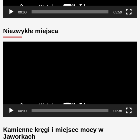
00:00
05:59
Niezwykłe miejsca
Odtwarzacz
video
00:00
06:38
Kamienne kręgi i miejsce mocy w
Jaworkach