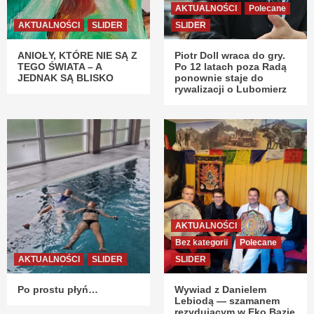
AKTUALNOŚCI
Polecane
AKTUALNOŚCI
SLIDER
SLIDER
ANIOŁY, KTÓRE NIE SĄ Z
Piotr Doll wraca do gry.
TEGO ŚWIATA – A
Po 12 latach poza Radą
JEDNAK SĄ BLISKO
ponownie staje do
rywalizacji o Lubomierz
AKTUALNOŚCI
Bez kategorii
Polecane
AKTUALNOŚCI
SLIDER
SLIDER
Po prostu płyń…
Wywiad z Danielem
Lebiodą — szamanem
rezydującym w Eko Bazie