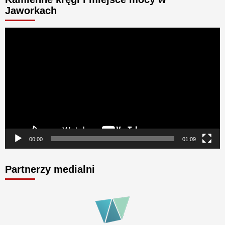
Jaworkach
Odtwarzacz
video
00:00
01:09
Partnerzy medialni