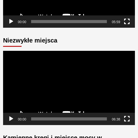
00:00
05:59
Niezwykłe miejsca
Odtwarzacz
video
00:00
06:38
Kamienne kręgi i miejsce mocy w