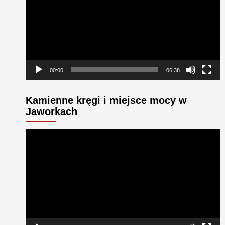
00:00
06:38
Kamienne kręgi i miejsce mocy w
Jaworkach
Odtwarzacz
video