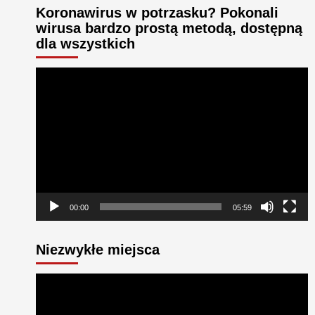
Koronawirus w potrzasku? Pokonali
wirusa bardzo prostą metodą, dostępną
dla wszystkich
Odtwarzacz
video
00:00
05:59
Niezwykłe miejsca
Odtwarzacz
video