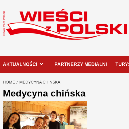
Skip
to
content
AKTUALNOŚCI
PARTNERZY MEDIALNI
TURY
HOME
MEDYCYNA CHIŃSKA
Medycyna chińska