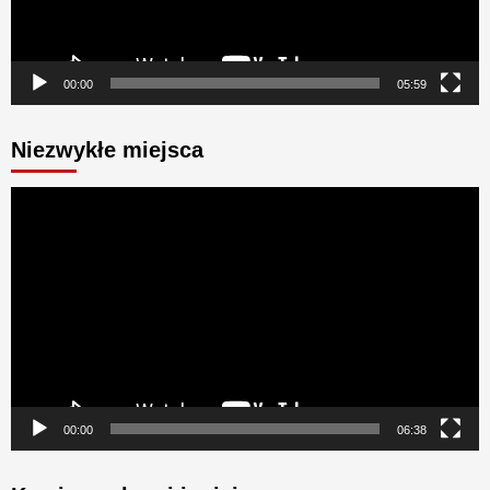
00:00
05:59
Niezwykłe miejsca
Odtwarzacz
video
00:00
06:38