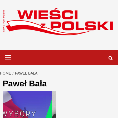
Skip
to
content
Primary
Menu
HOME
PAWEŁ BAŁA
Paweł Bała