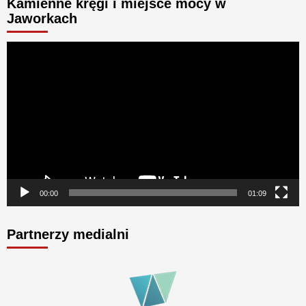
Kamienne kręgi i miejsce mocy w
Jaworkach
Odtwarzacz
video
00:00
01:09
Partnerzy medialni