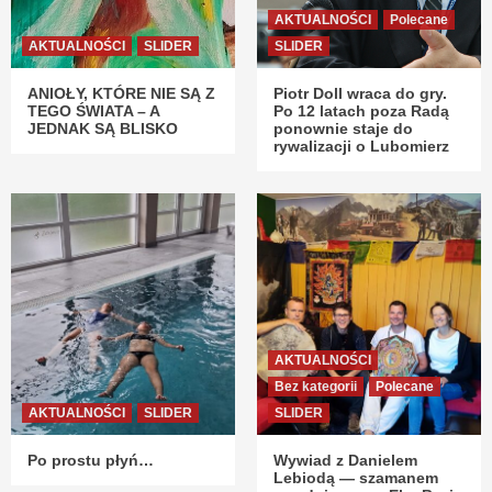
AKTUALNOŚCI
Polecane
AKTUALNOŚCI
SLIDER
SLIDER
ANIOŁY, KTÓRE NIE SĄ Z
Piotr Doll wraca do gry.
TEGO ŚWIATA – A
Po 12 latach poza Radą
JEDNAK SĄ BLISKO
ponownie staje do
rywalizacji o Lubomierz
AKTUALNOŚCI
Bez kategorii
Polecane
AKTUALNOŚCI
SLIDER
SLIDER
Po prostu płyń…
Wywiad z Danielem
Lebiodą — szamanem