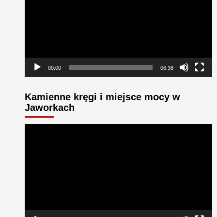
00:00
06:38
Kamienne kręgi i miejsce mocy w
Jaworkach
Odtwarzacz
video