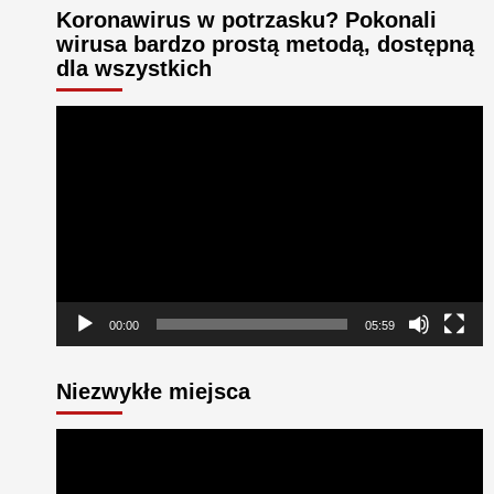
Koronawirus w potrzasku? Pokonali
wirusa bardzo prostą metodą, dostępną
dla wszystkich
Odtwarzacz
video
00:00
05:59
Niezwykłe miejsca
Odtwarzacz
video