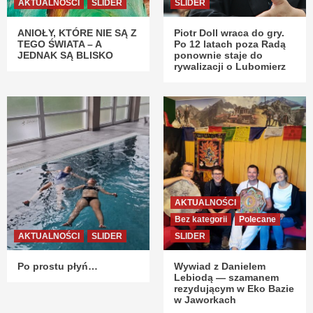
AKTUALNOŚCI
SLIDER
SLIDER
ANIOŁY, KTÓRE NIE SĄ Z
Piotr Doll wraca do gry.
TEGO ŚWIATA – A
Po 12 latach poza Radą
JEDNAK SĄ BLISKO
ponownie staje do
rywalizacji o Lubomierz
AKTUALNOŚCI
Bez kategorii
Polecane
AKTUALNOŚCI
SLIDER
SLIDER
Po prostu płyń…
Wywiad z Danielem
Lebiodą — szamanem
rezydującym w Eko Bazie
w Jaworkach