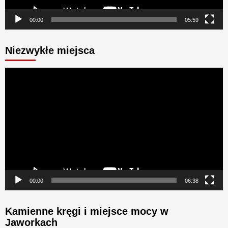
00:00
05:59
Niezwykłe miejsca
Odtwarzacz
video
00:00
06:38
Kamienne kręgi i miejsce mocy w
Jaworkach