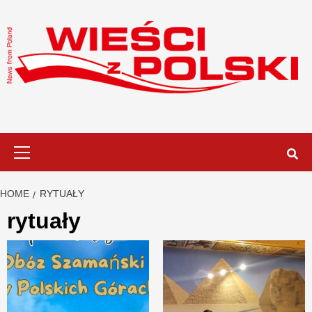
Skip
to
content
Primary
Menu
HOME
RYTUAŁY
rytuały