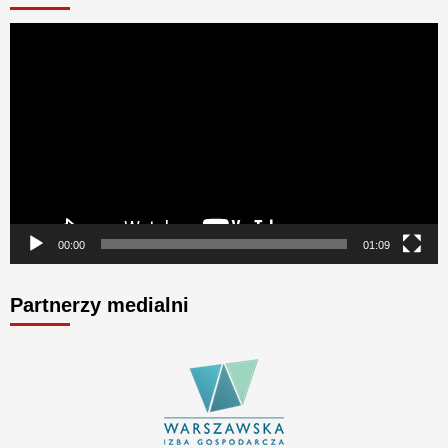
Odtwarzacz
video
00:00
01:09
Partnerzy medialni