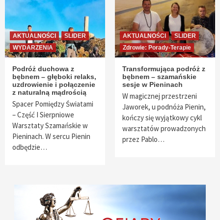
AKTUALNOŚCI
SLIDER
AKTUALNOŚCI
SLIDER
WYDARZENIA
Zdrowie: Porady-Terapie
Podróż duchowa z
Transformująca podróż z
bębnem – głęboki relaks,
bębnem – szamańskie
uzdrowienie i połączenie
sesje w Pieninach
z naturalną mądrością
W magicznej przestrzeni
Spacer Pomiędzy Światami
Jaworek, u podnóża Pienin,
– Część I Sierpniowe
kończy się wyjątkowy cykl
Warsztaty Szamańskie w
warsztatów prowadzonych
Pieninach. W sercu Pienin
przez Pablo…
odbędzie…