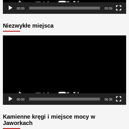
00:00
05:59
Niezwykłe miejsca
Odtwarzacz
video
00:00
06:38
Kamienne kręgi i miejsce mocy w
Jaworkach