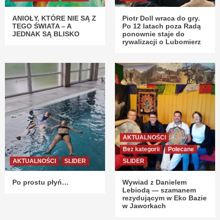
ANIOŁY, KTÓRE NIE SĄ Z
Piotr Doll wraca do gry.
TEGO ŚWIATA – A
Po 12 latach poza Radą
JEDNAK SĄ BLISKO
ponownie staje do
rywalizacji o Lubomierz
AKTUALNOŚCI
Bez kategorii
Polecane
AKTUALNOŚCI
SLIDER
SLIDER
Po prostu płyń…
Wywiad z Danielem
Lebiodą — szamanem
rezydującym w Eko Bazie
w Jaworkach