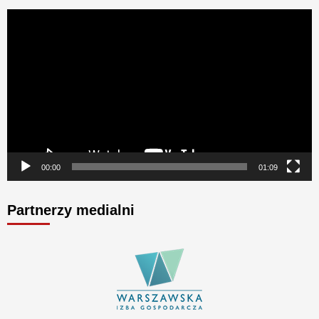
Odtwarzacz
video
00:00
01:09
Partnerzy medialni