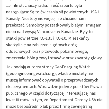
15 mln słuchaczy radia. Treść raportu była
następująca: Są to ćwiczenia sił powietrznych USA i
Kanady. Niestety nic więcej nie chciano nam
przekazać. Samoloty poszatkowały białymi smugami
niebo nad wyspą Vancouver w Kanadzie. Były to
statki powietrzne KC-135 i KC-10. Mieszkańcy
skarżyli się na zaburzenia górnych dróg
oddechowych oraz przewodu pokarmowego,
zmęczenie, bóle głowy i stawów oraz zawroty głowy.
Jak podają autorzy strony GeoEnerging Watch
(geoengineeringwatch.org), władze niestety nie
muszą informować obywateli o przeprowadzanych
eksperymentach. Wprawdzie jeden z punktów Prawa
publicznego w części dotyczącej interesującej nas
kwestii mówi o tym, że Departament Obrony USA nie
może bezpośrednio lub przez firmę zewnętrzną