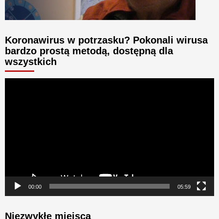
Koronawirus w potrzasku? Pokonali wirusa
bardzo prostą metodą, dostępną dla
wszystkich
Odtwarzacz
video
00:00
05:59
Niezwykłe miejsca