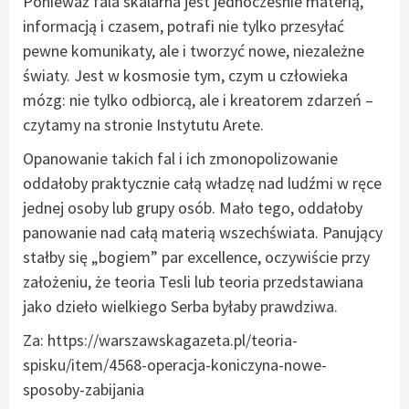
Ponieważ fala skalarna jest jednocześnie materią,
informacją i czasem, potrafi nie tylko przesyłać
pewne komunikaty, ale i tworzyć nowe, niezależne
światy. Jest w kosmosie tym, czym u człowieka
mózg: nie tylko odbiorcą, ale i kreatorem zdarzeń –
czytamy na stronie Instytutu Arete.
Opanowanie takich fal i ich zmonopolizowanie
oddałoby praktycznie całą władzę nad ludźmi w ręce
jednej osoby lub grupy osób. Mało tego, oddałoby
panowanie nad całą materią wszechświata. Panujący
stałby się „bogiem” par excellence, oczywiście przy
założeniu, że teoria Tesli lub teoria przedstawiana
jako dzieło wielkiego Serba byłaby prawdziwa.
Za: https://warszawskagazeta.pl/teoria-
spisku/item/4568-operacja-koniczyna-nowe-
sposoby-zabijania