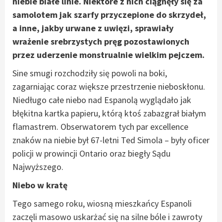
niebie białe linie. Niektóre z nich ciągnęły się za
samolotem jak szarfy przyczepione do skrzydeł,
a inne, jakby urwane z uwięzi, sprawiały
wrażenie srebrzystych pręg pozostawionych
przez uderzenie monstrualnie wielkim pejczem.
Sine smugi rozchodziły się powoli na boki,
zagarniając coraz większe przestrzenie nieboskłonu.
Niedługo całe niebo nad Espanolą wyglądało jak
błękitna kartka papieru, którą ktoś zabazgrał białym
flamastrem. Obserwatorem tych par excellence
znaków na niebie był 67-letni Ted Simola – były oficer
policji w prowincji Ontario oraz biegły Sądu
Najwyższego.
Niebo w kratę
Tego samego roku, wiosną mieszkańcy Espanoli
zaczęli masowo uskarżać się na silne bóle i zawroty