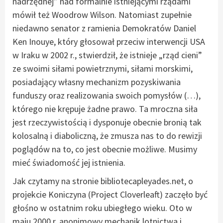
nadrzędnej” nad formalnie istniejącymi rządami
mówił też Woodrow Wilson. Natomiast zupełnie
niedawno senator z ramienia Demokratów Daniel
Ken Inouye, który głosował przeciw interwencji USA
w Iraku w 2002 r., stwierdził, że istnieje „rząd cieni”
ze swoimi siłami powietrznymi, siłami morskimi,
posiadający własny mechanizm pozyskiwania
funduszy oraz realizowania swoich pomysłów (…),
którego nie krępuje żadne prawo. Ta mroczna siła
jest rzeczywistością i dysponuje obecnie bronią tak
kolosalną i diaboliczną, że zmusza nas to do rewizji
poglądów na to, co jest obecnie możliwe. Musimy
mieć świadomość jej istnienia.
Jak czytamy na stronie bibliotecapleyades.net, o
projekcie Koniczyna (Project Cloverleaft) zaczęło być
głośno w ostatnim roku ubiegłego wieku. Oto w
maju 2000 r. anonimowy mechanik lotnictwa i