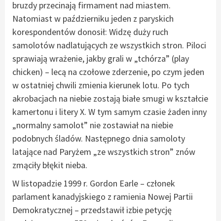
bruzdy przecinają firmament nad miastem.
Natomiast w październiku jeden z paryskich
korespondentów donosił: Widzę duży ruch
samolotów nadlatujących ze wszystkich stron. Piloci
sprawiają wrażenie, jakby grali w „tchórza” (play
chicken) – lecą na czołowe zderzenie, po czym jeden
w ostatniej chwili zmienia kierunek lotu. Po tych
akrobacjach na niebie zostają białe smugi w kształcie
kamertonu i litery X. W tym samym czasie żaden inny
„normalny samolot” nie zostawiał na niebie
podobnych śladów. Następnego dnia samoloty
latające nad Paryżem „ze wszystkich stron” znów
zmąciły błękit nieba.
W listopadzie 1999 r. Gordon Earle – członek
parlament kanadyjskiego z ramienia Nowej Partii
Demokratycznej – przedstawił izbie petycję