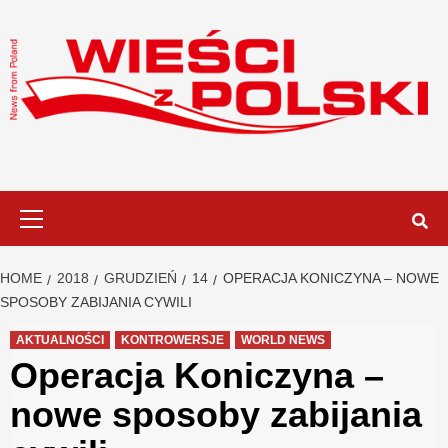
Skip
to
content
Primary
Menu
HOME
2018
GRUDZIEŃ
14
OPERACJA KONICZYNA – NOWE
SPOSOBY ZABIJANIA CYWILI
AKTUALNOŚCI
KONTROWERSJE
WORLD NEWS
Operacja Koniczyna –
nowe sposoby zabijania