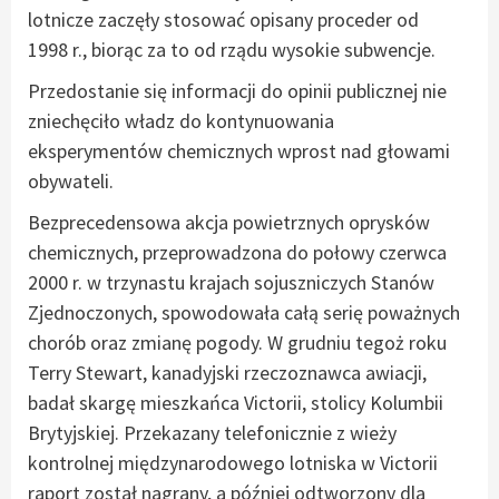
lotnicze zaczęły stosować opisany proceder od
1998 r., biorąc za to od rządu wysokie subwencje.
Przedostanie się informacji do opinii publicznej nie
zniechęciło władz do kontynuowania
eksperymentów chemicznych wprost nad głowami
obywateli.
Bezprecedensowa akcja powietrznych oprysków
chemicznych, przeprowadzona do połowy czerwca
2000 r. w trzynastu krajach sojuszniczych Stanów
Zjednoczonych, spowodowała całą serię poważnych
chorób oraz zmianę pogody. W grudniu tegoż roku
Terry Stewart, kanadyjski rzeczoznawca awiacji,
badał skargę mieszkańca Victorii, stolicy Kolumbii
Brytyjskiej. Przekazany telefonicznie z wieży
kontrolnej międzynarodowego lotniska w Victorii
raport został nagrany, a później odtworzony dla