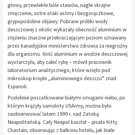
głowy, przewlekłe bóle stawów, nagłe skrajne
zmęczenie, ostre ataki astmy i bezgorączkowe,
grypopodobne objawy. Pobrane próbki wody
deszczowej z okolic wykazały obecność aluminium w
stężeniu znaczne przekraczającym poziom uznawany
przez kanadyjskie ministerstwo zdrowia za niegroźny
dla organizmu. Ilość aluminium w wodzie deszczowej
wystarczyła, aby zabić rybę – mówił pracownik
laboratorium analitycznego, które wzięło pod
mikroskop krople „aluminiowego deszczu” znad
Espanoli.
Podobnie poszatkowane białymi smugami niebo, po
którym krążyły samoloty USArmy, można było
zaobserwować latem 1999 r. nad Zatoką
Neapolitańską. Cały Neapol kaszlał – pisała Kitty
Chastain, obserwując z balkonu hotelu, jak białe