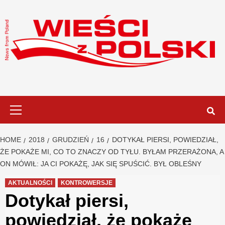
Skip
to
content
Primary
Menu
HOME
2018
GRUDZIEŃ
16
DOTYKAŁ PIERSI, POWIEDZIAŁ,
ŻE POKAŻE MI, CO TO ZNACZY OD TYŁU. BYŁAM PRZERAŻONA, A
ON MÓWIŁ: JA CI POKAŻĘ, JAK SIĘ SPUŚCIĆ. BYŁ OBLEŚNY
AKTUALNOŚCI
KONTROWERSJE
Dotykał piersi,
powiedział, że pokaże