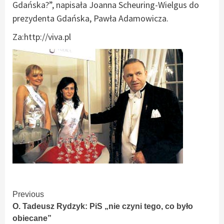
Gdańska?”, napisała Joanna Scheuring-Wielgus do
prezydenta Gdańska, Pawła Adamowicza.
Za:http://viva.pl
Continue
Previous
O. Tadeusz Rydzyk: PiS „nie czyni tego, co było
Reading
obiecane”