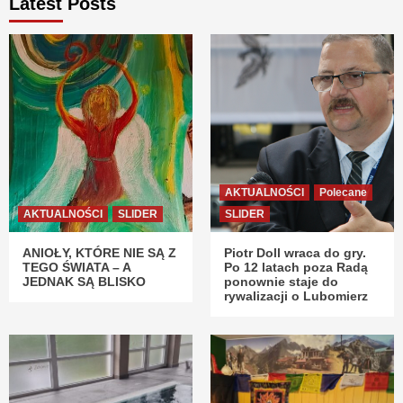
Latest Posts
AKTUALNOŚCI
Polecane
AKTUALNOŚCI
SLIDER
SLIDER
ANIOŁY, KTÓRE NIE SĄ Z
Piotr Doll wraca do gry.
TEGO ŚWIATA – A
Po 12 latach poza Radą
JEDNAK SĄ BLISKO
ponownie staje do
rywalizacji o Lubomierz