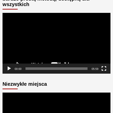
wszystkich
Odtwarzacz
video
00:00
05:59
Niezwykłe miejsca
Odtwarzacz
video