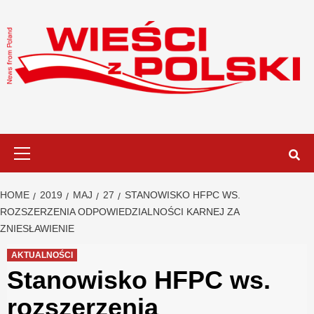
Skip
to
content
Primary
Menu
HOME
2019
MAJ
27
STANOWISKO HFPC WS.
ROZSZERZENIA ODPOWIEDZIALNOŚCI KARNEJ ZA
ZNIESŁAWIENIE
AKTUALNOŚCI
Stanowisko HFPC ws.
rozszerzenia