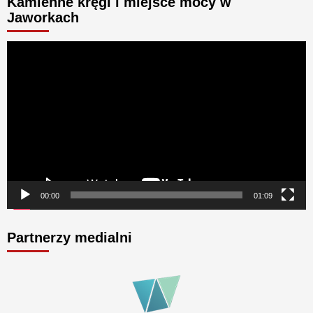
Kamienne kręgi i miejsce mocy w
Jaworkach
Odtwarzacz
video
00:00
01:09
Partnerzy medialni