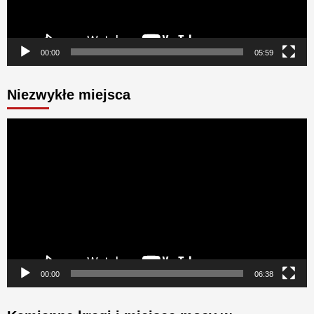
00:00
05:59
Niezwykłe miejsca
Odtwarzacz
video
00:00
06:38