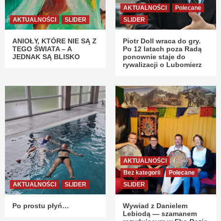
AKTUALNOŚCI
Polecane
AKTUALNOŚCI
SLIDER
SLIDER
ANIOŁY, KTÓRE NIE SĄ Z
Piotr Doll wraca do gry.
TEGO ŚWIATA – A
Po 12 latach poza Radą
JEDNAK SĄ BLISKO
ponownie staje do
rywalizacji o Lubomierz
AKTUALNOŚCI
Bez kategorii
Polecane
AKTUALNOŚCI
SLIDER
SLIDER
Po prostu płyń…
Wywiad z Danielem
Lebiodą — szamanem