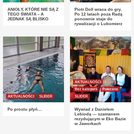
ANIOŁY, KTÓRE NIE SĄ Z
Piotr Doll wraca do gry.
TEGO ŚWIATA – A
Po 12 latach poza Radą
JEDNAK SĄ BLISKO
ponownie staje do
rywalizacji o Lubomierz
AKTUALNOŚCI
Bez kategorii
Polecane
AKTUALNOŚCI
SLIDER
SLIDER
Po prostu płyń…
Wywiad z Danielem
Lebiodą — szamanem
rezydującym w Eko Bazie
w Jaworkach