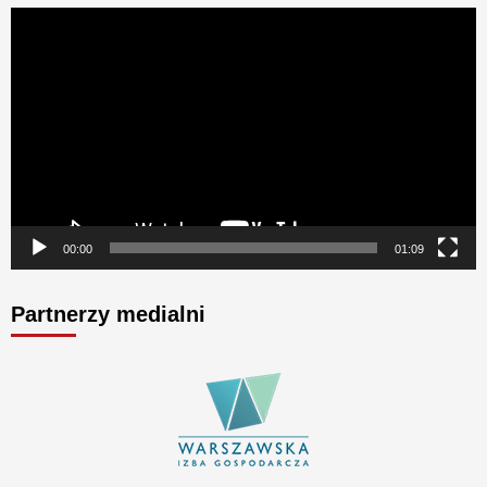
Odtwarzacz
video
00:00
01:09
Partnerzy medialni