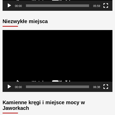
00:00
05:59
Niezwykłe miejsca
Odtwarzacz
video
00:00
06:38
Kamienne kręgi i miejsce mocy w
Jaworkach