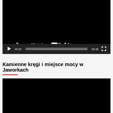
video
00:00
06:38
Kamienne kręgi i miejsce mocy w
Jaworkach
Odtwarzacz
video