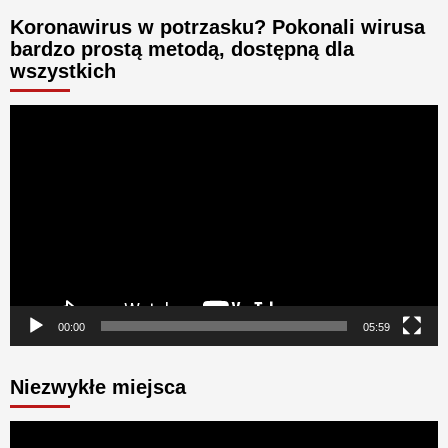
Koronawirus w potrzasku? Pokonali wirusa
bardzo prostą metodą, dostępną dla
wszystkich
Odtwarzacz
video
00:00
05:59
Niezwykłe miejsca
Odtwarzacz