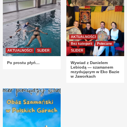
AKTUALNOŚCI
Bez kategorii
Polecane
AKTUALNOŚCI
SLIDER
SLIDER
Po prostu płyń…
Wywiad z Danielem
Lebiodą — szamanem
rezydującym w Eko Bazie
w Jaworkach