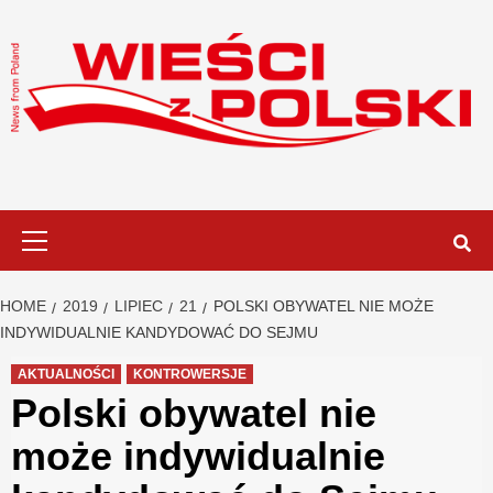
Skip
to
content
Primary
Menu
HOME
2019
LIPIEC
21
POLSKI OBYWATEL NIE MOŻE
INDYWIDUALNIE KANDYDOWAĆ DO SEJMU
AKTUALNOŚCI
KONTROWERSJE
Polski obywatel nie
może indywidualnie