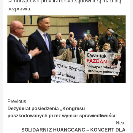
samorządowo-prokuratorsko-sądowniczą machiną
bezprawia.
Continue
Previous
Dezyderat posiedzenia „Kongresu
Reading
poszkodowanych przez wymiar sprawiedliwości”
Next
SOLIDARNI Z HUANGGANG – KONCERT DLA