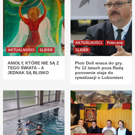
AKTUALNOŚCI
Polecane
AKTUALNOŚCI
SLIDER
SLIDER
ANIOŁY, KTÓRE NIE SĄ Z
Piotr Doll wraca do gry.
TEGO ŚWIATA – A
Po 12 latach poza Radą
JEDNAK SĄ BLISKO
ponownie staje do
rywalizacji o Lubomierz