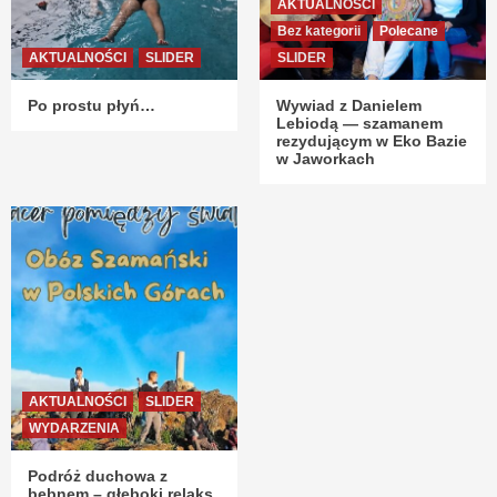
AKTUALNOŚCI
Bez kategorii
Polecane
AKTUALNOŚCI
SLIDER
SLIDER
Po prostu płyń…
Wywiad z Danielem
Lebiodą — szamanem
rezydującym w Eko Bazie
w Jaworkach
AKTUALNOŚCI
SLIDER
WYDARZENIA
Podróż duchowa z
bębnem – głęboki relaks,