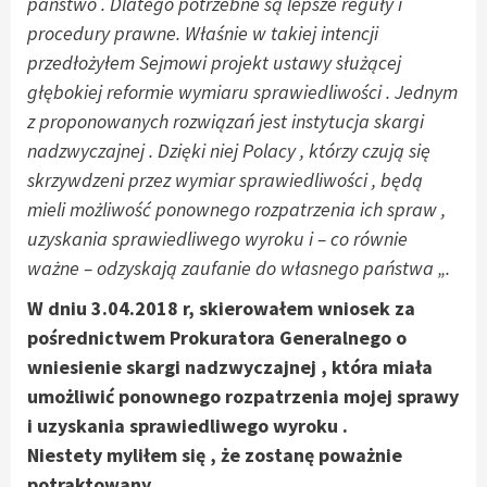
państwo . Dlatego potrzebne są lepsze reguły i
procedury prawne. Właśnie w takiej intencji
przedłożyłem Sejmowi projekt ustawy służącej
głębokiej reformie wymiaru sprawiedliwości . Jednym
z proponowanych rozwiązań jest instytucja skargi
nadzwyczajnej . Dzięki niej Polacy , którzy czują się
skrzywdzeni przez wymiar sprawiedliwości , będą
mieli możliwość ponownego rozpatrzenia ich spraw ,
uzyskania sprawiedliwego wyroku i – co równie
ważne – odzyskają zaufanie do własnego państwa „.
W dniu 3.04.2018 r, skierowałem wniosek za
pośrednictwem Prokuratora Generalnego o
wniesienie skargi nadzwyczajnej , która miała
umożliwić ponownego rozpatrzenia mojej sprawy
i uzyskania sprawiedliwego wyroku .
Niestety myliłem się , że zostanę poważnie
potraktowany .