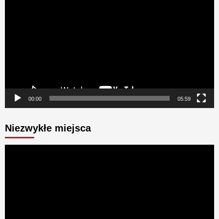
video
00:00
05:59
Niezwykłe miejsca
Odtwarzacz
video