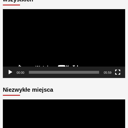
Odtwarzacz
video
00:00
05:59
Niezwykłe miejsca
Odtwarzacz
video