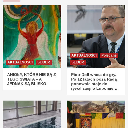
AKTUALNOŚCI
Polecane
AKTUALNOŚCI
SLIDER
SLIDER
ANIOŁY, KTÓRE NIE SĄ Z
Piotr Doll wraca do gry.
TEGO ŚWIATA – A
Po 12 latach poza Radą
JEDNAK SĄ BLISKO
ponownie staje do
rywalizacji o Lubomierz