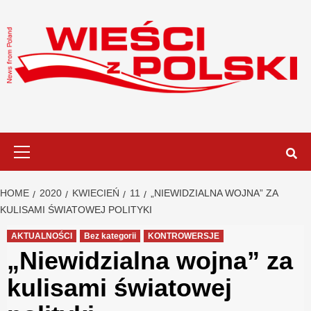
Skip
to
content
Primary
Menu
HOME
2020
KWIECIEŃ
11
„NIEWIDZIALNA WOJNA” ZA
KULISAMI ŚWIATOWEJ POLITYKI
AKTUALNOŚCI
Bez kategorii
KONTROWERSJE
„Niewidzialna wojna” za
kulisami światowej