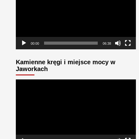
00:00
06:38
Kamienne kręgi i miejsce mocy w
Jaworkach
Odtwarzacz
video