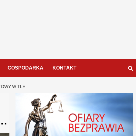
GOSPODARKA
KONTAKT
STOWY W TLE…
e…