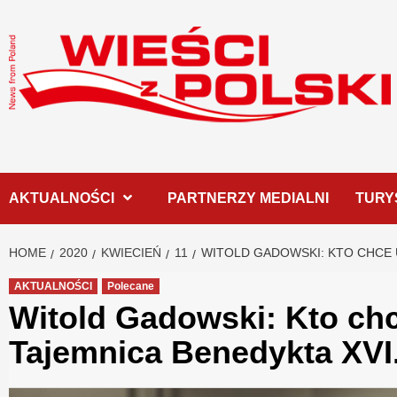
Skip
to
content
AKTUALNOŚCI
PARTNERZY MEDIALNI
TURY
HOME
2020
KWIECIEŃ
11
WITOLD GADOWSKI: KTO CHCE 
AKTUALNOŚCI
Polecane
Witold Gadowski: Kto chc
Tajemnica Benedykta XVI