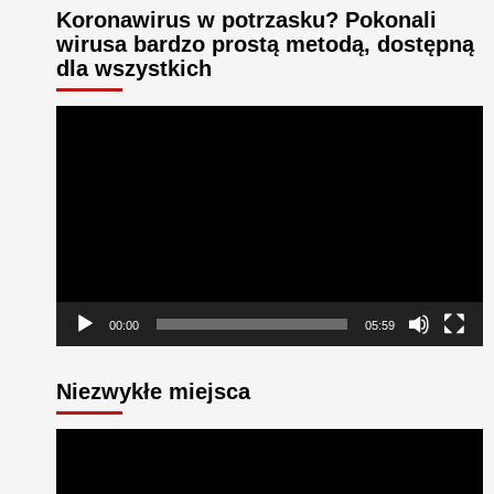
Koronawirus w potrzasku? Pokonali
wirusa bardzo prostą metodą, dostępną
dla wszystkich
Odtwarzacz
video
00:00
05:59
Niezwykłe miejsca
Odtwarzacz
video