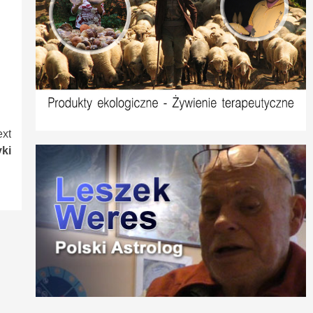
xt
yki