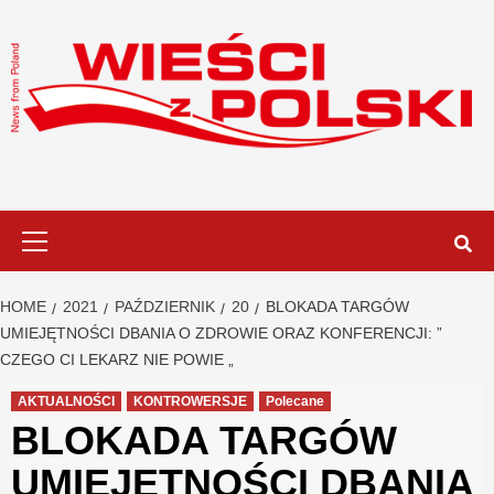
Skip
to
content
Primary
Menu
HOME
2021
PAŹDZIERNIK
20
BLOKADA TARGÓW
UMIEJĘTNOŚCI DBANIA O ZDROWIE ORAZ KONFERENCJI: ”
CZEGO CI LEKARZ NIE POWIE „
AKTUALNOŚCI
KONTROWERSJE
Polecane
BLOKADA TARGÓW
UMIEJĘTNOŚCI DBANIA