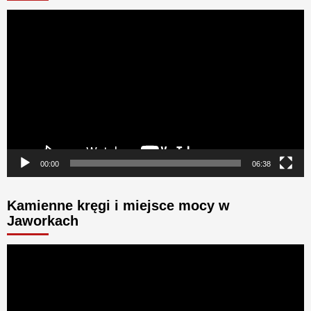
Odtwarzacz
video
00:00
06:38
Kamienne kręgi i miejsce mocy w
Jaworkach
Odtwarzacz
video