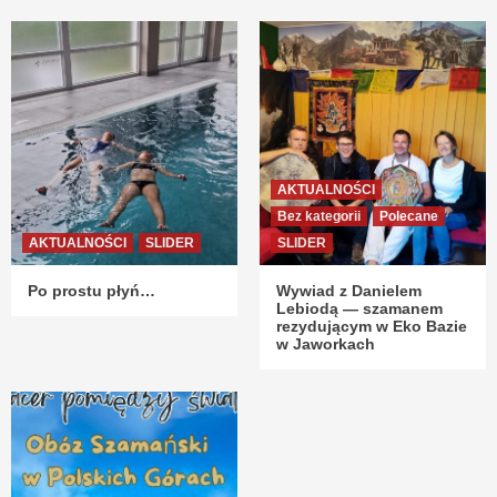
AKTUALNOŚCI
Bez kategorii
Polecane
AKTUALNOŚCI
SLIDER
SLIDER
Po prostu płyń…
Wywiad z Danielem
Lebiodą — szamanem
rezydującym w Eko Bazie
w Jaworkach