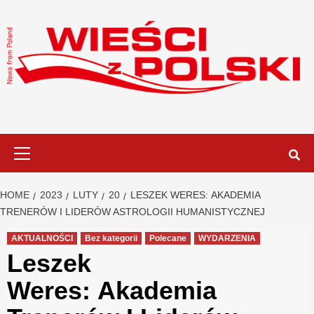
Skip
to
content
Primary
Menu
HOME
2023
LUTY
20
LESZEK WERES: AKADEMIA
TRENERÓW I LIDERÓW ASTROLOGII HUMANISTYCZNEJ
AKTUALNOŚCI
Bez kategorii
Polecane
WYDARZENIA
Leszek
Weres: Akademia