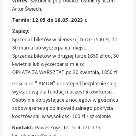
Weres.
Szkolenie poprowadzi osobisty uczeń
Artur Święch.
Termin: 12.05 do 18.05. 2023 r.
Zapisy:
Sprzedaż biletów w pierwszej turze 1500 zł, do
30 marca lub wyczerpania miejsc.
Sprzedaż biletów w drugiej turze 1650 zł do, 30
kwietnia lub wyczerpania miejsc.
OPŁATA ZA WARSZTAT po 30 kwietnia, 1850 zł
Gościniec ” AMON” udostępnił bezpłatnie salę
wykładową dla fundacji i uczestników kursu .
Osoby nie korzystające z noclegów w gościńcu
zobowiązane są do indywidualnego pokrycia
kosztów sali w wysokości 100 zł / szkolenie
Kontakt:
Paweł Znyk, tel. 514-121-175;
leszekweres@wp.pl