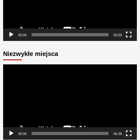
00:00
05:59
Niezwykłe miejsca
Odtwarzacz
video
00:00
06:38