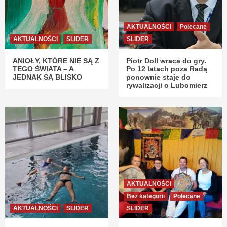
AKTUALNOŚCI
Polecane
AKTUALNOŚCI
SLIDER
SLIDER
ANIOŁY, KTÓRE NIE SĄ Z
Piotr Doll wraca do gry.
TEGO ŚWIATA – A
Po 12 latach poza Radą
JEDNAK SĄ BLISKO
ponownie staje do
rywalizacji o Lubomierz
AKTUALNOŚCI
Bez kategorii
Polecane
AKTUALNOŚCI
SLIDER
SLIDER