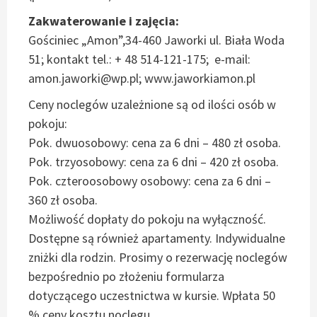
Zakwaterowanie i zajęcia:
Gościniec „Amon”,34-460 Jaworki ul. Biała Woda
51; kontakt tel.: + 48 514-121-175; e-mail:
amon.jaworki@wp.pl; www.jaworkiamon.pl
Ceny noclegów uzależnione są od ilości osób w
pokoju:
Pok. dwuosobowy: cena za 6 dni – 480 zł osoba.
Pok. trzyosobowy: cena za 6 dni – 420 zł osoba.
Pok. czteroosobowy osobowy: cena za 6 dni –
360 zł osoba.
Możliwość dopłaty do pokoju na wyłączność.
Dostępne są również apartamenty. Indywidualne
zniżki dla rodzin. Prosimy o rezerwację noclegów
bezpośrednio po złożeniu formularza
dotyczącego uczestnictwa w kursie. Wpłata 50
% ceny kosztu noclegu.