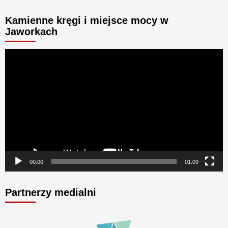
Kamienne kręgi i miejsce mocy w
Jaworkach
Odtwarzacz
video
00:00
01:09
Partnerzy medialni