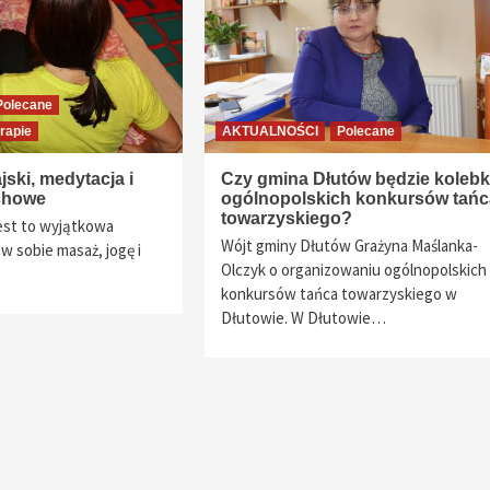
Polecane
rapie
AKTUALNOŚCI
Polecane
jski, medytacja i
Czy gmina Dłutów będzie koleb
chowe
ogólnopolskich konkursów tańc
towarzyskiego?
est to wyjątkowa
Wójt gminy Dłutów Grażyna Maślanka-
 w sobie masaż, jogę i
Olczyk o organizowaniu ogólnopolskich
konkursów tańca towarzyskiego w
Dłutowie. W Dłutowie…