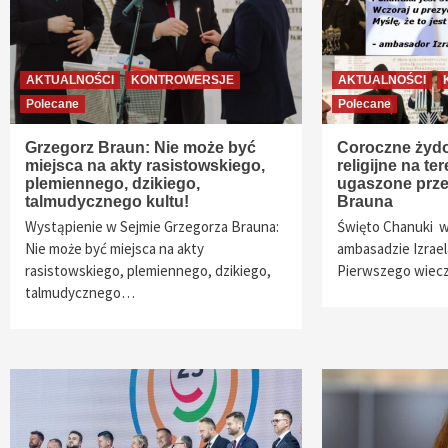
AKTUALNOŚCI
KONTROWERSJE
AKTUALNOŚCI
Polecane
Polecane
Grzegorz Braun: Nie może być
Coroczne żyd
miejsca na akty rasistowskiego,
religijne na te
plemiennego, dzikiego,
ugaszone prze
talmudycznego kultu!
Brauna
Wystąpienie w Sejmie Grzegorza Brauna:
Święto Chanuki w 
Nie może być miejsca na akty
ambasadzie Izrael
rasistowskiego, plemiennego, dzikiego,
Pierwszego wie
talmudycznego…