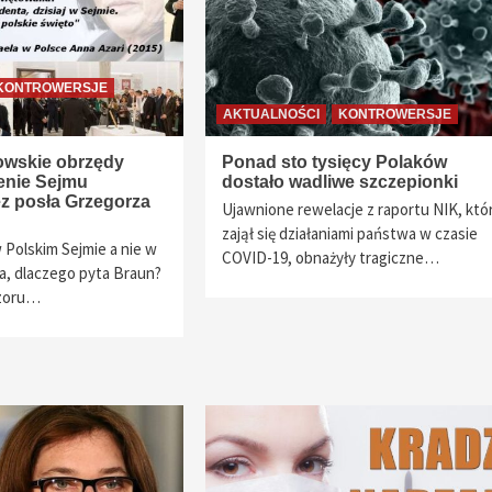
KONTROWERSJE
AKTUALNOŚCI
KONTROWERSJE
owskie obrzędy
Ponad sto tysięcy Polaków
renie Sejmu
dostało wadliwe szczepionki
z posła Grzegorza
Ujawnione rewelacje z raportu NIK, któ
zajął się działaniami państwa w czasie
Polskim Sejmie a nie w
COVID-19, obnażyły tragiczne…
a, dlaczego pyta Braun?
czoru…