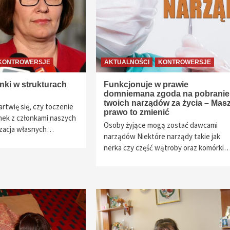
KONTROWERSJE
AKTUALNOŚCI
KONTROWERSJE
nki w strukturach
Funkcjonuje w prawie
domniemana zgoda na pobranie
twoich narządów za życia – Mas
artwię się, czy toczenie
prawo to zmienić
ek z członkami naszych
Osoby żyjące mogą zostać dawcami
lizacja własnych…
narządów Niektóre narządy takie jak
nerka czy część wątroby oraz komórki