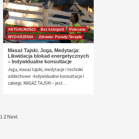
AKTUALNOŚCI
Bez kategorii
Polecane
WYDARZENIA
Zdrowie: Porady-Terapie
Masaż Tajski, Joga, Medytacja:
Likwidacja blokad energetycznych
– Indywidualne konsultacje
Joga, masaż tajski, medytacje i techniki
oddechowe -Indywidualne konsultacje i
zabiegi. MASAŻ TAJSKI – jest…
Nawigacja
1
2
Next
po
wpisach