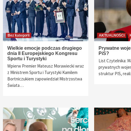
Bez kategorii
AKTUALNOŚCI
Wielkie emocje podczas drugiego
Prywatne woje
dnia II Europejskiego Kongresu
PiS?
Sportu i Turystyki
List Czytelnika: M
Wpierw Premier Mateusz Morawiecki wraz
prywatnych wojen
z Ministrem Sportu i Turystyki Kamilem
struktur PIS, rea
Bortniczukiem zapowiedział Mistrzostwa
Świata…