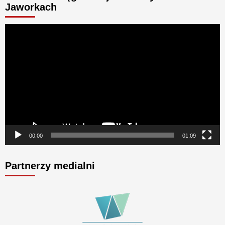
Jaworkach
Odtwarzacz
video
00:00
01:09
Partnerzy medialni