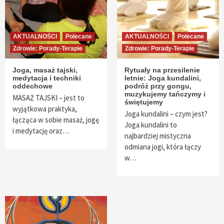
AKTUALNOŚCI
Polecane
AKTUALNOŚCI
Polecane
Zdrowie: Porady-Terapie
Zdrowie: Porady-Terapie
Joga, masaż tajski,
Rytuały na przesilenie
medytacja i techniki
letnie: Joga kundalini,
oddechowe
podróż przy gongu,
muzykujemy tańczymy i
MASAŻ TAJSKI – jest to
świętujemy
wyjątkowa praktyka,
Joga kundalini – czym jest?
łącząca w sobie masaż, jogę
Joga kundalini to
i medytację oraz…
najbardziej mistyczna
odmiana jogi, która łączy
w…