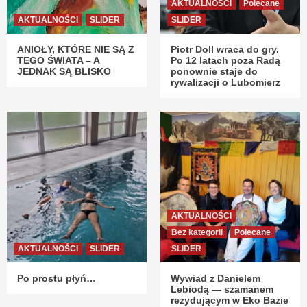
AKTUALNOŚCI
Polecane
AKTUALNOŚCI
SLIDER
SLIDER
ANIOŁY, KTÓRE NIE SĄ Z
Piotr Doll wraca do gry.
TEGO ŚWIATA – A
Po 12 latach poza Radą
JEDNAK SĄ BLISKO
ponownie staje do
rywalizacji o Lubomierz
AKTUALNOŚCI
Bez kategorii
Polecane
AKTUALNOŚCI
SLIDER
SLIDER
Po prostu płyń…
Wywiad z Danielem
Lebiodą — szamanem
rezydującym w Eko Bazie