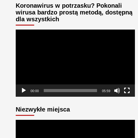
Koronawirus w potrzasku? Pokonali
wirusa bardzo prostą metodą, dostępną
dla wszystkich
Odtwarzacz
video
00:00
05:59
Niezwykłe miejsca
Odtwarzacz
video