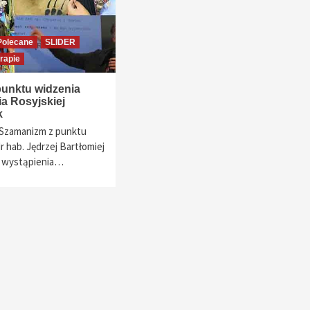
Polecane
SLIDER
rapie
unktu widzenia
a Rosyjskiej
k
: Szamanizm z punktu
r hab. Jędrzej Bartłomiej
s wystąpienia…