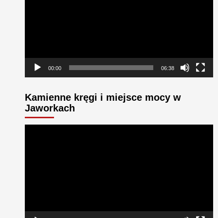
00:00
06:38
Kamienne kręgi i miejsce mocy w
Jaworkach
Odtwarzacz
video