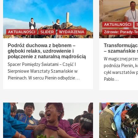
AKTUALNOŚCI
AKTUALNOŚCI
SLIDER
WYDARZENIA
Zdrowie: Porady-Te
Podróż duchowa z bębnem –
Transformując
głęboki relaks, uzdrowienie i
– szamańskie 
połączenie z naturalną mądrością
W magicznej prze
Spacer Pomiędzy Światami – Część I
podnóża Pienin, 
Sierpniowe Warsztaty Szamańskie w
cykl warsztatów 
Pieninach. W sercu Pienin odbędzie…
Pablo…