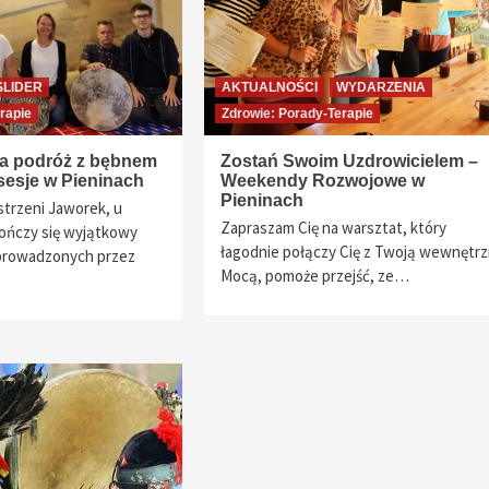
SLIDER
AKTUALNOŚCI
WYDARZENIA
rapie
Zdrowie: Porady-Terapie
a podróż z bębnem
Zostań Swoim Uzdrowicielem –
sesje w Pieninach
Weekendy Rozwojowe w
Pieninach
strzeni Jaworek, u
Zapraszam Cię na warsztat, który
kończy się wyjątkowy
łagodnie połączy Cię z Twoją wewnętr
prowadzonych przez
Mocą, pomoże przejść, ze…