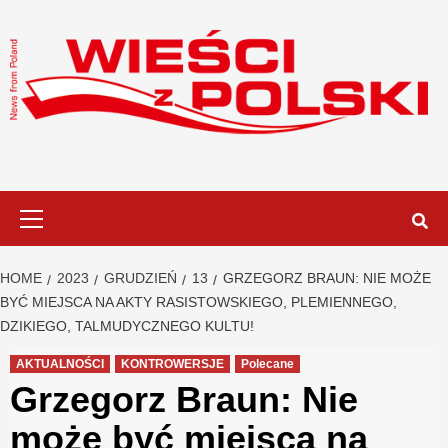
Skip
to
content
Primary
Menu
HOME
2023
GRUDZIEŃ
13
GRZEGORZ BRAUN: NIE MOŻE
BYĆ MIEJSCA NA AKTY RASISTOWSKIEGO, PLEMIENNEGO,
DZIKIEGO, TALMUDYCZNEGO KULTU!
AKTUALNOŚCI
KONTROWERSJE
Polecane
Grzegorz Braun: Nie
może być miejsca na