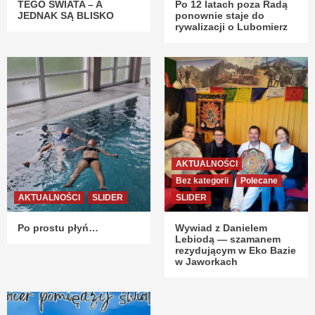
TEGO ŚWIATA – A
Po 12 latach poza Radą
JEDNAK SĄ BLISKO
ponownie staje do
rywalizacji o Lubomierz
AKTUALNOŚCI
Bez kategorii
Polecane
AKTUALNOŚCI
SLIDER
SLIDER
Po prostu płyń…
Wywiad z Danielem
Lebiodą — szamanem
rezydującym w Eko Bazie
w Jaworkach