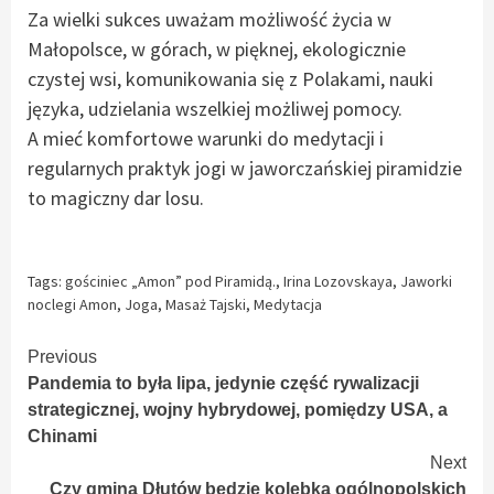
Za wielki sukces uważam możliwość życia w
Małopolsce, w górach, w pięknej, ekologicznie
czystej wsi, komunikowania się z Polakami, nauki
języka, udzielania wszelkiej możliwej pomocy.
A mieć komfortowe warunki do medytacji i
regularnych praktyk jogi w jaworczańskiej piramidzie
to magiczny dar losu.
Tags:
gościniec „Amon” pod Piramidą.
,
Irina Lozovskaya
,
Jaworki
noclegi Amon
,
Joga
,
Masaż Tajski
,
Medytacja
Continue
Previous
Pandemia to była lipa, jedynie część rywalizacji
Reading
strategicznej, wojny hybrydowej, pomiędzy USA, a
Chinami
Next
Czy gmina Dłutów będzie kolebką ogólnopolskich