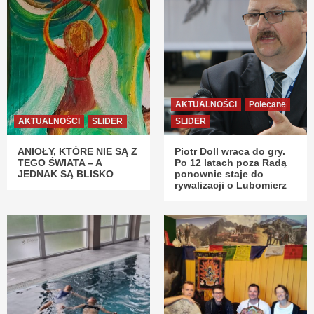
AKTUALNOŚCI
Polecane
AKTUALNOŚCI
SLIDER
SLIDER
ANIOŁY, KTÓRE NIE SĄ Z
Piotr Doll wraca do gry.
TEGO ŚWIATA – A
Po 12 latach poza Radą
JEDNAK SĄ BLISKO
ponownie staje do
rywalizacji o Lubomierz