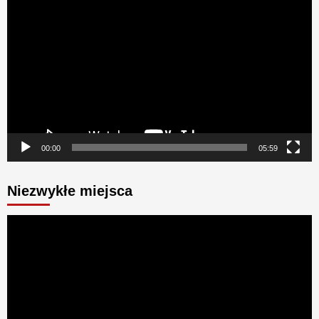
video
00:00
05:59
Niezwykłe miejsca
Odtwarzacz
video