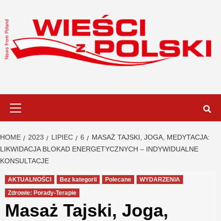
Skip
to
content
Primary
Menu
HOME
2023
LIPIEC
6
MASAŻ TAJSKI, JOGA, MEDYTACJA:
LIKWIDACJA BLOKAD ENERGETYCZNYCH – INDYWIDUALNE
KONSULTACJE
AKTUALNOŚCI
Bez kategorii
Polecane
WYDARZENIA
Zdrowie: Porady-Terapie
Masaż Tajski, Joga,