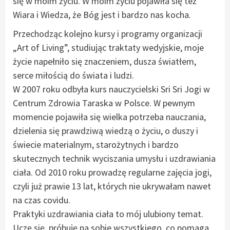
się w moim życiu. W moim życiu pojawiła się też
Wiara i Wiedza, że Bóg jest i bardzo nas kocha.
Przechodząc kolejno kursy i programy organizacji
„Art of Living”, studiując traktaty wedyjskie, moje
życie napełniło się znaczeniem, dusza światłem,
serce miłością do świata i ludzi.
W 2007 roku odbyła kurs nauczycielski Sri Sri Jogi w
Centrum Zdrowia Taraska w Polsce. W pewnym
momencie pojawiła się wielka potrzeba nauczania,
dzielenia się prawdziwą wiedzą o życiu, o duszy i
świecie materialnym, starożytnych i bardzo
skutecznych technik wyciszania umysłu i uzdrawiania
ciała. Od 2010 roku prowadzę regularne zajęcia jogi,
czyli już prawie 13 lat, których nie ukrywałam nawet
na czas covidu.
Praktyki uzdrawiania ciała to mój ulubiony temat.
Uczę się, próbuję na sobie wszystkiego, co pomaga