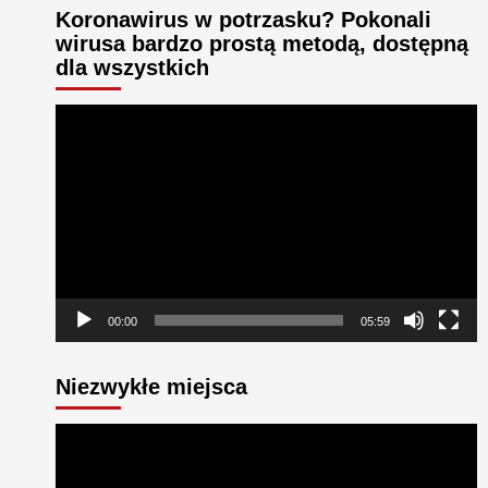
Koronawirus w potrzasku? Pokonali
wirusa bardzo prostą metodą, dostępną
dla wszystkich
Odtwarzacz
video
00:00
05:59
Niezwykłe miejsca
Odtwarzacz
video