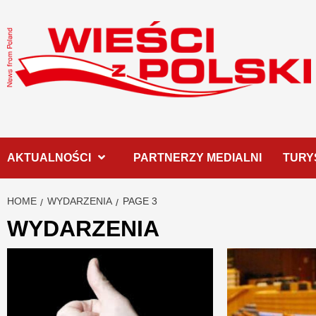
Skip
to
content
AKTUALNOŚCI
PARTNERZY MEDIALNI
TURY
HOME
WYDARZENIA
PAGE 3
WYDARZENIA