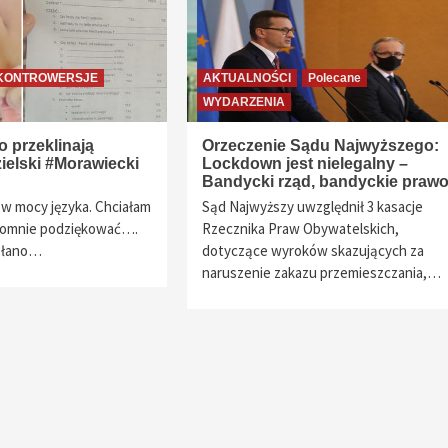
KONTROWERSJE
AKTUALNOŚCI
Polecane
WYDARZENIA
 przeklinają
Orzeczenie Sądu Najwyższego:
ielski #Morawiecki
Lockdown jest nielegalny –
Bandycki rząd, bandyckie praw
t w mocy języka. Chciałam
Sąd Najwyższy uwzględnił 3 kasacje
omnie podziękować….
Rzecznika Praw Obywatelskich,
ołano…
dotyczące wyroków skazujących za
naruszenie zakazu przemieszczania,…