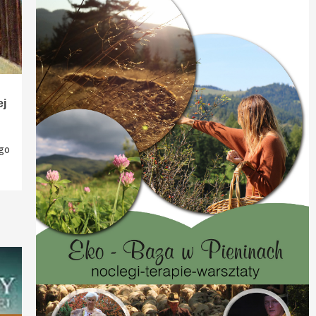
ej
ą
 go