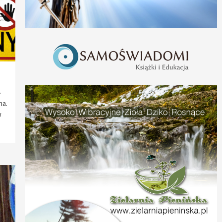
a
na.
w