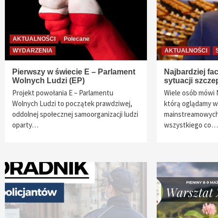
AKTUALNOŚCI
Polecane
WYDARZENIA
AKTUALNOŚCI
Pierwszy w świecie E – Parlament
Najbardziej fa
Wolnych Ludzi (EP)
sytuacji szcz
Projekt powołania E – Parlamentu
Wiele osób mówi N
Wolnych Ludzi to początek prawdziwej,
którą oglądamy w
oddolnej społecznej samoorganizacji ludzi
mainstreamowych 
oparty…
wszystkiego co