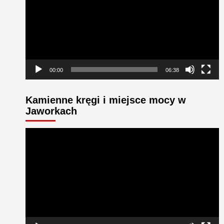
00:00
06:38
Kamienne kręgi i miejsce mocy w
Jaworkach
Odtwarzacz
video