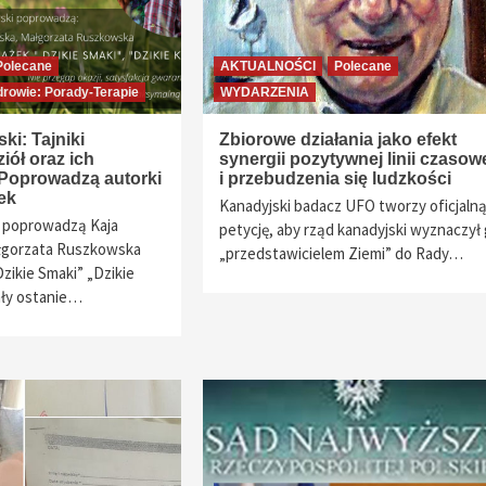
Polecane
AKTUALNOŚCI
Polecane
drowie: Porady-Terapie
WYDARZENIA
ski: Tajniki
Zbiorowe działania jako efekt
iół oraz ich
synergii pozytywnej linii czasow
 Poprowadzą autorki
i przebudzenia się ludzkości
ek
Kanadyjski badacz UFO tworzy oficjaln
i poprowadzą Kaja
petycję, aby rząd kanadyjski wyznaczył
gorzata Ruszkowska
„przedstawicielem Ziemi” do Rady…
Dzikie Smaki” „Dzikie
ały ostanie…