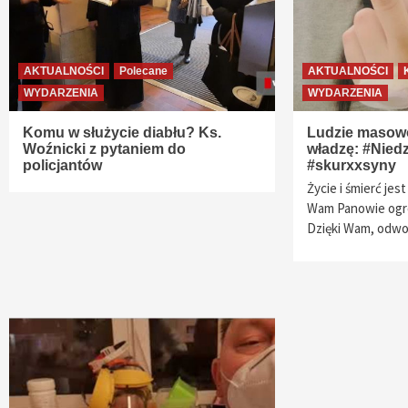
AKTUALNOŚCI
Polecane
AKTUALNOŚCI
WYDARZENIA
WYDARZENIA
Komu w służycie diabłu? Ks.
Ludzie masowo
Woźnicki z pytaniem do
władzę: #Niedz
policjantów
#skurxxsyny
Życie i śmierć jes
Wam Panowie ogr
Dzięki Wam, odw