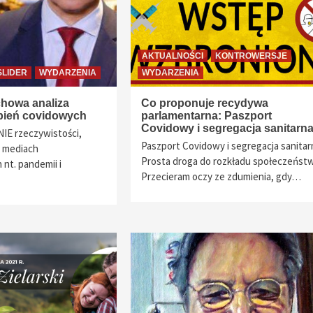
AKTUALNOŚCI
KONTROWERSJE
SLIDER
WYDARZENIA
WYDARZENIA
chowa analiza
Co proponuje recydywa
epień covidowych
parlamentarna: Paszport
Covidowy i segregacja sanitarn
IE rzeczywistości,
Paszport Covidowy i segregacja sanitar
 mediach
Prosta droga do rozkładu społeczeńst
nt. pandemii i
Przecieram oczy ze zdumienia, gdy…
…