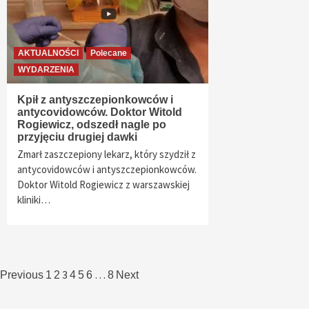
AKTUALNOŚCI
Polecane
WYDARZENIA
Kpił z antyszczepionkowców i
antycovidowców. Doktor Witold
Rogiewicz, odszedł nagle po
przyjęciu drugiej dawki
Zmarł zaszczepiony lekarz, który szydził z
antycovidowców i antyszczepionkowców.
Doktor Witold Rogiewicz z warszawskiej
kliniki…
Nawigacja
3
…
Previous
1
2
4
5
6
8
Next
po