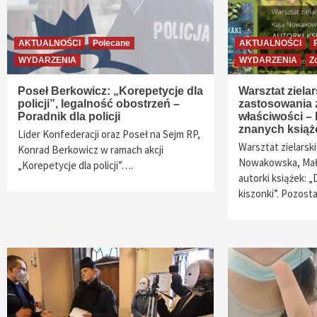
AKTUALNOŚCI
Polecane
AKTUALNOŚCI
WYDARZENIA
WYDARZENIA
Z
Poseł Berkowicz: „Korepetycje dla
Warsztat zielar
policji”, legalność obostrzeń –
zastosowania z
Poradnik dla policji
właściwości –
znanych książ
Lider Konfederacji oraz Poseł na Sejm RP,
Warsztat zielarsk
Konrad Berkowicz w ramach akcji
Nowakowska, Mał
„Korepetycje dla policji”….
autorki książek: „
kiszonki”. Pozost